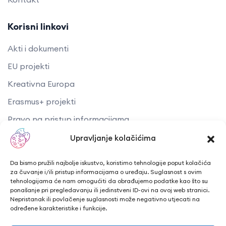
Korisni linkovi
Akti i dokumenti
EU projekti
Kreativna Europa
Erasmus+ projekti
​​​​​​​Pravo na pristup informacijama
Arhiva objava
Upravljanje kolačićima
Kontaktirajte nas
Da bismo pružili najbolje iskustvo, koristimo tehnologije poput kolačića
za čuvanje i/ili pristup informacijama o uređaju. Suglasnost s ovim
tehnologijama će nam omogućiti da obrađujemo podatke kao što su
Telefon: + 385 43 241 298
ponašanje pri pregledavanju ili jedinstveni ID-ovi na ovoj web stranici.
Nepristanak ili povlačenje suglasnosti može negativno utjecati na
Email: info@cuk.hr
određene karakteristike i funkcije.
Adresa središta: Vladimira Nazora 5a