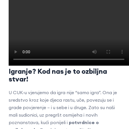
Igranje? Kod nas je to ozbiljna
stvar!
U CUK-u vjerujemo da igra nije “samo igra”. Ona je
sredstvo kroz koje djeca rastu, uče, povezuju se i
grade povjerenje – i u sebe i u druge. Zato su naši
mali sudionici, uz pregršt osmijeha i novih
poznanstava, kući ponijeli i
potvrdnice o