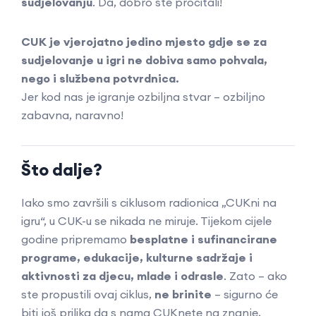
sudjelovanju
. Da, dobro ste pročitali!
CUK je vjerojatno jedino mjesto gdje se za
sudjelovanje u igri ne dobiva samo pohvala,
nego i službena potvrdnica.
Jer kod nas je igranje ozbiljna stvar – ozbiljno
zabavna, naravno!
Što dalje?
Iako smo završili s ciklusom radionica „CUKni na
igru“, u CUK-u se nikada ne miruje. Tijekom cijele
godine pripremamo
besplatne i sufinancirane
programe, edukacije, kulturne sadržaje i
aktivnosti za djecu, mlade i odrasle
. Zato – ako
ste propustili ovaj ciklus,
ne brinite
– sigurno će
biti još prilika da s nama CUKnete na znanje,