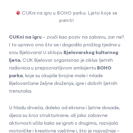
CUKni na igru u BOHO parku: Ljeto koje se
pamti!
CUKni na igru
– zvuči kao poziv na zabavu, zar ne?
I to upravo ono što se i dogodilo prošlog tjedna u
srcu Bjelovara! U sklopu
Bjelovarskog kulturnog
ljeta
, CUK Bjelovar organizirao je ciklus ljetnih
radionica u prepoznatljivom ambijentu
BOHO
parka
, koje su okupile brojne male i mlade
Bjelovarčane željne druženja, igre i dobrih ljetnih
trenutaka.
U hladu drveća, daleko od ekrana i ljetne dosade,
djeca su kroz strukturirane, ali jako zabavne
aktivnosti učila kako se igrati s drugima, razvijala
motoričke i kreativne vještine i, što je najvažnije –