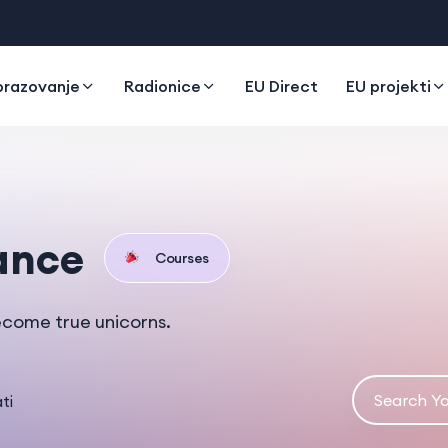
razovanje
Radionice
EU Direct
EU projekti
ance
Courses
ecome true unicorns.
ti