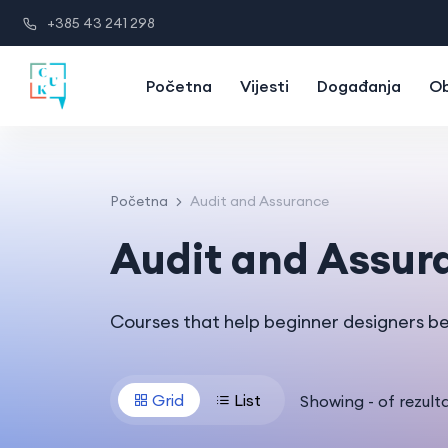
+385 43 241 298
Početna
Vijesti
Događanja
Ob
Početna
Audit and Assurance
Audit and Assur
Courses that help beginner designers b
Grid
List
Showing
-
of
rezulta