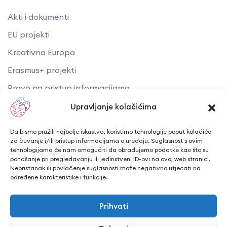
Akti i dokumenti
EU projekti
Kreativna Europa
Erasmus+ projekti
​​​​​​​Pravo na pristup informacijama
Arhiva objava
Upravljanje kolačićima
Kontaktirajte nas
Da bismo pružili najbolje iskustvo, koristimo tehnologije poput kolačića
za čuvanje i/ili pristup informacijama o uređaju. Suglasnost s ovim
tehnologijama će nam omogućiti da obrađujemo podatke kao što su
Telefon: + 385 43 241 298
ponašanje pri pregledavanju ili jedinstveni ID-ovi na ovoj web stranici.
Nepristanak ili povlačenje suglasnosti može negativno utjecati na
Email: info@cuk.hr
određene karakteristike i funkcije.
Adresa središta: Vladimira Nazora 5a
Prihvati
Lokacija: Trg hrvatskih branitelja 15, Bjelovar