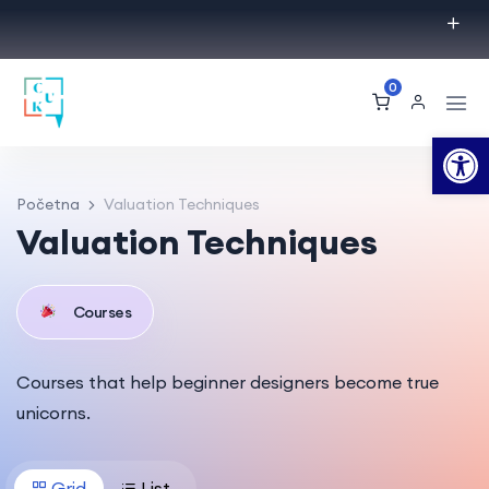
0
Op
Početna
Valuation Techniques
Valuation Techniques
Courses
Courses that help beginner designers become true
unicorns.
Grid
List