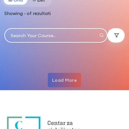
Showing
-
of
rezultati
Load More