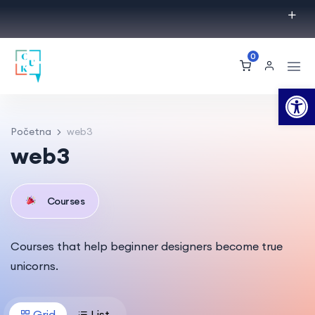
0
Op
Početna
web3
web3
Courses
Courses that help beginner designers become true
unicorns.
Grid
List