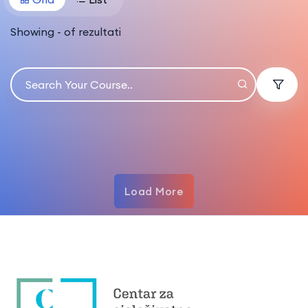
Showing
-
of
rezultati
Load More