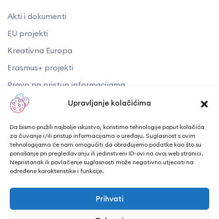
Akti i dokumenti
EU projekti
Kreativna Europa
Erasmus+ projekti
​​​​​​​Pravo na pristup informacijama
Arhiva objava
Upravljanje kolačićima
Kontaktirajte nas
Da bismo pružili najbolje iskustvo, koristimo tehnologije poput kolačića
za čuvanje i/ili pristup informacijama o uređaju. Suglasnost s ovim
tehnologijama će nam omogućiti da obrađujemo podatke kao što su
Telefon: + 385 43 241 298
ponašanje pri pregledavanju ili jedinstveni ID-ovi na ovoj web stranici.
Nepristanak ili povlačenje suglasnosti može negativno utjecati na
Email: info@cuk.hr
određene karakteristike i funkcije.
Adresa središta: Vladimira Nazora 5a
Prihvati
Lokacija: Trg hrvatskih branitelja 15, Bjelovar