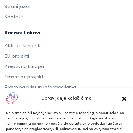
Strani jezici
Kontakt
Korisni linkovi
Akti i dokumenti
EU projekti
Kreativna Europa
Erasmus+ projekti
​​​​​​​Pravo na pristup informacijama
Arhiva objava
Upravljanje kolačićima
Kontaktirajte nas
Da bismo pružili najbolje iskustvo, koristimo tehnologije poput kolačića
za čuvanje i/ili pristup informacijama o uređaju. Suglasnost s ovim
tehnologijama će nam omogućiti da obrađujemo podatke kao što su
Telefon: + 385 43 241 298
ponašanje pri pregledavanju ili jedinstveni ID-ovi na ovoj web stranici.