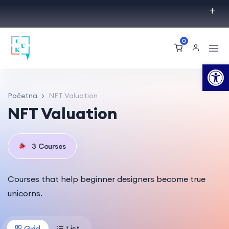
0
Op
Početna
NFT Valuation
NFT Valuation
3
Courses
Courses that help beginner designers become true
unicorns.
Grid
List