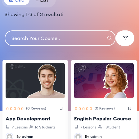
Showing
1
-
3
of
3
rezultati
(0 Reviews)
(0 Reviews)
App Development
English Popular Course
7 Lessons
16 Students
7 Lessons
1 Student
By
admin
By
admin