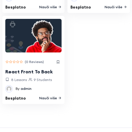
Besplatno
Besplatno
Nauči više
Nauči više
(0 Reviews)
React Front To Back
8 Lessons
9 Students
By
admin
Besplatno
Nauči više