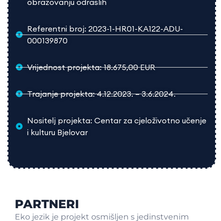
obrazovanju odraslih
Referentni broj: 2023-1-HR01-KA122-ADU-
000139870
Vrijednost projekta: 18.675,00 EUR
Trajanje projekta: 4.12.2023. – 3.6.2024.
Nositelj projekta: Centar za cjeloživotno učenje
i kulturu Bjelovar
PARTNERI
Eko jezik je projekt osmišljen s jedinstvenim