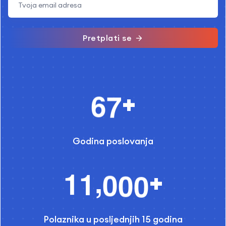
Pretplati se
6
7
+
Godina poslovanja
,
1
1
0
0
0
+
Polaznika u posljednjih 15 godina