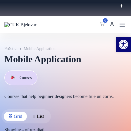
0
Ope
Početna
Mobile Application
Mobile Application
Courses
Courses that help beginner designers become true unicorns.
Grid
List
Showing
-
of
rezultati