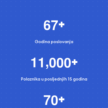
6
7
+
Godina poslovanja
,
1
1
0
0
0
+
Polaznika u posljednjih 15 godina
7
0
+