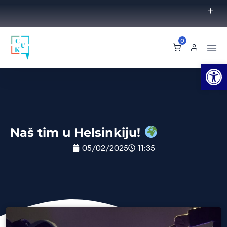
0
Op
Naš tim u Helsinkiju!
05/02/2025
11:35