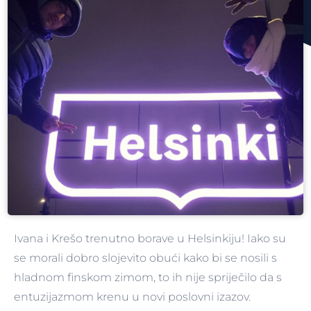
Ivana i Krešo trenutno borave u Helsinkiju! Iako su
se morali dobro slojevito obući kako bi se nosili s
hladnom finskom zimom, to ih nije spriječilo da s
entuzijazmom krenu u novi poslovni izazov.