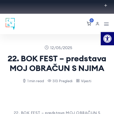
0
Op
12/05/2025
22. BOK FEST – predstava
MOJ OBRAČUN S NJIMA
1 min read
313 Pregledi
Vijesti
22. BOK FEST – predstava MOJ OBRAČUN S