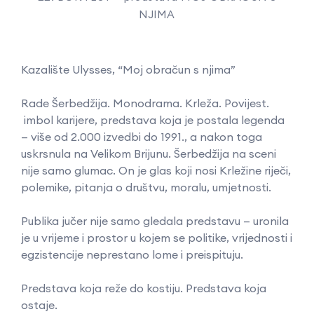
NJIMA
Kazalište Ulysses, “Moj obračun s njima”
Rade Šerbedžija. Monodrama. Krleža. Povijest.
imbol karijere, predstava koja je postala legenda
— više od 2.000 izvedbi do 1991., a nakon toga
uskrsnula na Velikom Brijunu. Šerbedžija na sceni
nije samo glumac. On je glas koji nosi Krležine riječi,
polemike, pitanja o društvu, moralu, umjetnosti.
Publika jučer nije samo gledala predstavu — uronila
je u vrijeme i prostor u kojem se politike, vrijednosti i
egzistencije neprestano lome i preispituju.
Predstava koja reže do kostiju. Predstava koja
ostaje.