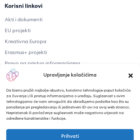
Korisni linkovi
Akti i dokumenti
EU projekti
Kreativna Europa
Erasmus+ projekti
​​​​​​​Pravo na pristup informacijama
Arhiva objava
Upravljanje kolačićima
Kontaktirajte nas
Da bismo pružili najbolje iskustvo, koristimo tehnologije poput kolačića
za čuvanje i/ili pristup informacijama o uređaju. Suglasnost s ovim
tehnologijama će nam omogućiti da obrađujemo podatke kao što su
Telefon: + 385 43 241 298
ponašanje pri pregledavanju ili jedinstveni ID-ovi na ovoj web stranici.
Nepristanak ili povlačenje suglasnosti može negativno utjecati na
Email: info@cuk.hr
određene karakteristike i funkcije.
Adresa središta: Vladimira Nazora 5a
Prihvati
Lokacija: Trg hrvatskih branitelja 15, Bjelovar