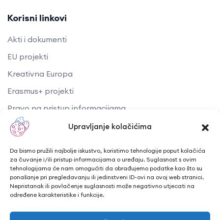
Korisni linkovi
Akti i dokumenti
EU projekti
Kreativna Europa
Erasmus+ projekti
​​​​​​​Pravo na pristup informacijama
Arhiva objava
Upravljanje kolačićima
Kontaktirajte nas
Da bismo pružili najbolje iskustvo, koristimo tehnologije poput kolačića
za čuvanje i/ili pristup informacijama o uređaju. Suglasnost s ovim
tehnologijama će nam omogućiti da obrađujemo podatke kao što su
Telefon: + 385 43 241 298
ponašanje pri pregledavanju ili jedinstveni ID-ovi na ovoj web stranici.
Nepristanak ili povlačenje suglasnosti može negativno utjecati na
Email: info@cuk.hr
određene karakteristike i funkcije.
Adresa središta: Vladimira Nazora 5a