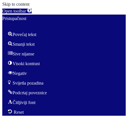
Skip to content
Open toolbar
Pristupačnost
Povećaj tekst
Smanji tekst
Sive nijanse
Visoki kontrast
Negativ
Svijetla pozadina
Podcrtaj poveznice
Čitljiviji font
Reset