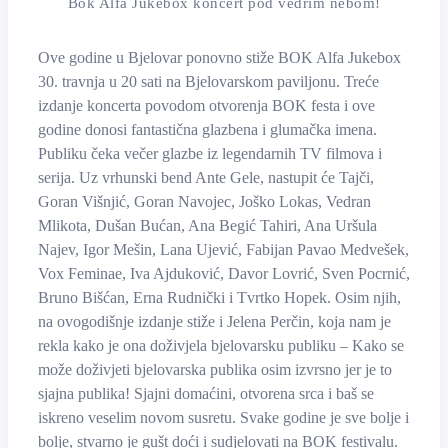
Bok Alfa Jukebox koncert pod vedrim nebom!
Ove godine u Bjelovar ponovno stiže BOK Alfa Jukebox
30. travnja u 20 sati na Bjelovarskom paviljonu. Treće
izdanje koncerta povodom otvorenja BOK festa i ove
godine donosi fantastična glazbena i glumačka imena.
Publiku čeka večer glazbe iz legendarnih TV filmova i
serija. Uz vrhunski bend Ante Gele, nastupit će Tajči,
Goran Višnjić, Goran Navojec, Joško Lokas, Vedran
Mlikota, Dušan Bućan, Ana Begić Tahiri, Ana Uršula
Najev, Igor Mešin, Lana Ujević, Fabijan Pavao Medvešek,
Vox Feminae, Iva Ajduković, Davor Lovrić, Sven Pocrnić,
Bruno Bišćan, Erna Rudnički i Tvrtko Hopek. Osim njih,
na ovogodišnje izdanje stiže i Jelena Perčin, koja nam je
rekla kako je ona doživjela bjelovarsku publiku – Kako se
može doživjeti bjelovarska publika osim izvrsno jer je to
sjajna publika! Sjajni domaćini, otvorena srca i baš se
iskreno veselim novom susretu. Svake godine je sve bolje i
bolje, stvarno je gušt doći i sudjelovati na BOK festivalu.