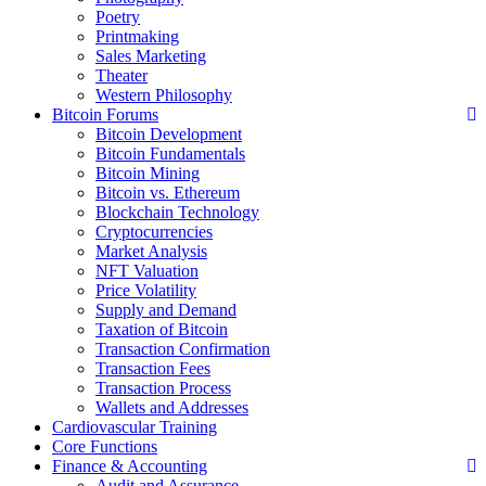
Poetry
Printmaking
Sales Marketing
Theater
Western Philosophy
Bitcoin Forums
Bitcoin Development
Bitcoin Fundamentals
Bitcoin Mining
Bitcoin vs. Ethereum
Blockchain Technology
Cryptocurrencies
Market Analysis
NFT Valuation
Price Volatility
Supply and Demand
Taxation of Bitcoin
Transaction Confirmation
Transaction Fees
Transaction Process
Wallets and Addresses
Cardiovascular Training
Core Functions
Finance & Accounting
Audit and Assurance