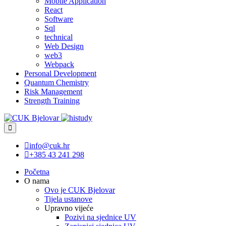
Mobile Application
React
Software
Sql
technical
Web Design
web3
Webpack
Personal Development
Quantum Chemistry
Risk Management
Strength Training
info@cuk.hr
+385 43 241 298
Početna
O nama
Ovo je CUK Bjelovar
Tijela ustanove
Upravno vijeće
Pozivi na sjednice UV