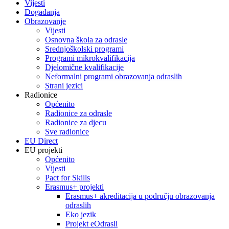
Vijesti
Događanja
Obrazovanje
Vijesti
Osnovna škola za odrasle
Srednjoškolski programi
Programi mikrokvalifikacija
Djelomične kvalifikacije
Neformalni programi obrazovanja odraslih
Strani jezici
Radionice
Općenito
Radionice za odrasle
Radionice za djecu
Sve radionice
EU Direct
EU projekti
Općenito
Vijesti
Pact for Skills
Erasmus+ projekti
Erasmus+ akreditacija u području obrazovanja
odraslih
Eko jezik
Projekt eOdrasli