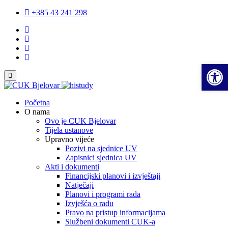
+385 43 241 298
Ope
Početna
O nama
Ovo je CUK Bjelovar
Tijela ustanove
Upravno vijeće
Pozivi na sjednice UV
Zapisnici sjednica UV
Akti i dokumenti
Financijski planovi i izvještaji
Natječaji
Planovi i programi rada
Izvješća o radu
​​​​​​​Pravo na pristup informacijama
Službeni dokumenti CUK-a