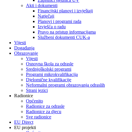
Zapisnici sjednica UV
Akti i dokumenti
Financijski planovi i izvještaji
Natječaji
Planovi i programi rada
Izvješća o radu
​​​​​​​Pravo na pristup informacijama
Službeni dokumenti CUK-a
Vijesti
Događanja
Obrazovanje
Vijesti
Osnovna škola za odrasle
Srednjoškolski programi
Programi mikrokvalifikacija
Djelomične kvalifikacije
Neformalni programi obrazovanja odraslih
Strani jezici
Radionice
Općenito
Radionice za odrasle
Radionice za djecu
Sve radionice
EU Direct
EU projekti