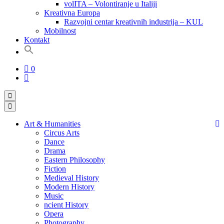
volITA – Volontiranje u Italiji
Kreativna Europa
Razvojni centar kreativnih industrija – KUL
Mobilnost
Kontakt
Search
for:
Search Button
0
Art & Humanities
Circus Arts
Dance
Drama
Eastern Philosophy
Fiction
Medieval History
Modern History
Music
ncient History
Opera
Photography