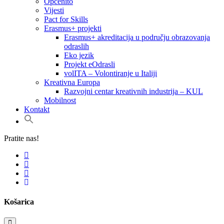
Općenito
Vijesti
Pact for Skills
Erasmus+ projekti
Erasmus+ akreditacija u području obrazovanja
odraslih
Eko jezik
Projekt eOdrasli
volITA – Volontiranje u Italiji
Kreativna Europa
Razvojni centar kreativnih industrija – KUL
Mobilnost
Kontakt
Search
for:
Search Button
Pratite nas!
Košarica