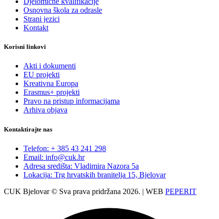
Djelomične kvalifikacije
Osnovna škola za odrasle
Strani jezici
Kontakt
Korisni linkovi
Akti i dokumenti
EU projekti
Kreativna Europa
Erasmus+ projekti
​​​​​​​Pravo na pristup informacijama
Arhiva objava
Kontaktirajte nas
Telefon: + 385 43 241 298
Email: info@cuk.hr
Adresa središta: Vladimira Nazora 5a
Lokacija: Trg hrvatskih branitelja 15, Bjelovar
CUK Bjelovar © Sva prava pridržana 2026. | WEB
PEPERIT