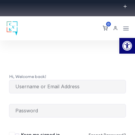
0
Op
Hi, Welcome back!
Keep me signed in