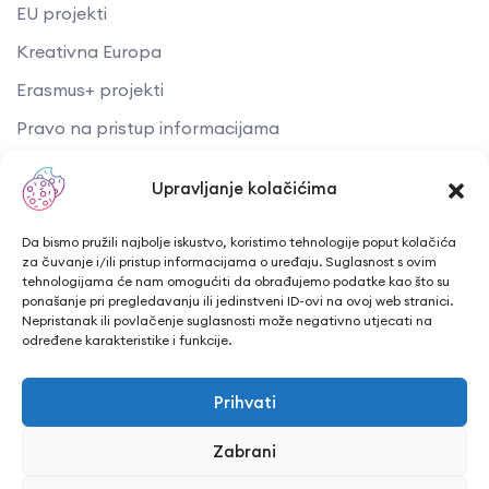
EU projekti
Kreativna Europa
Erasmus+ projekti
​​​​​​​Pravo na pristup informacijama
Arhiva objava
Upravljanje kolačićima
Kontaktirajte nas
Da bismo pružili najbolje iskustvo, koristimo tehnologije poput kolačića
za čuvanje i/ili pristup informacijama o uređaju. Suglasnost s ovim
tehnologijama će nam omogućiti da obrađujemo podatke kao što su
Telefon: + 385 43 241 298
ponašanje pri pregledavanju ili jedinstveni ID-ovi na ovoj web stranici.
Nepristanak ili povlačenje suglasnosti može negativno utjecati na
Email: info@cuk.hr
određene karakteristike i funkcije.
Adresa središta: Vladimira Nazora 5a
Prihvati
Lokacija: Trg hrvatskih branitelja 15, Bjelovar
Zabrani