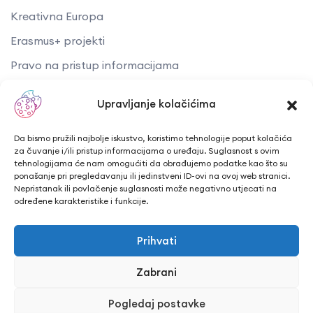
Kreativna Europa
Erasmus+ projekti
​​​​​​​Pravo na pristup informacijama
Arhiva objava
Upravljanje kolačićima
Kontaktirajte nas
Da bismo pružili najbolje iskustvo, koristimo tehnologije poput kolačića
za čuvanje i/ili pristup informacijama o uređaju. Suglasnost s ovim
tehnologijama će nam omogućiti da obrađujemo podatke kao što su
Telefon: + 385 43 241 298
ponašanje pri pregledavanju ili jedinstveni ID-ovi na ovoj web stranici.
Nepristanak ili povlačenje suglasnosti može negativno utjecati na
Email: info@cuk.hr
određene karakteristike i funkcije.
Adresa središta: Vladimira Nazora 5a
Prihvati
Lokacija: Trg hrvatskih branitelja 15, Bjelovar
Zabrani
Pogledaj postavke