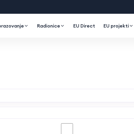
razovanje
Radionice
EU Direct
EU projekti