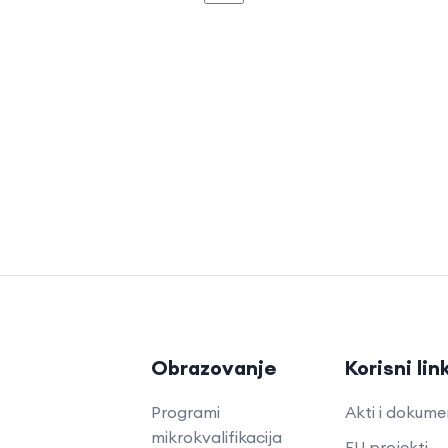
Obrazovanje
Korisni lin
Programi
Akti i dokume
mikrokvalifikacija
EU projekti