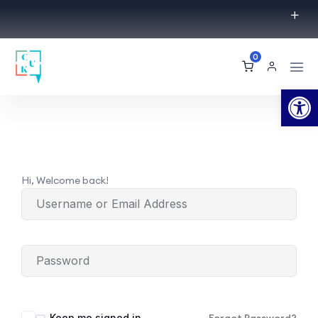
0
Op
Hi, Welcome back!
Keep me signed in