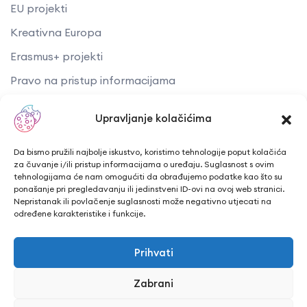
EU projekti
Kreativna Europa
Erasmus+ projekti
​​​​​​​Pravo na pristup informacijama
Arhiva objava
Upravljanje kolačićima
Kontaktirajte nas
Da bismo pružili najbolje iskustvo, koristimo tehnologije poput kolačića
za čuvanje i/ili pristup informacijama o uređaju. Suglasnost s ovim
tehnologijama će nam omogućiti da obrađujemo podatke kao što su
Telefon: + 385 43 241 298
ponašanje pri pregledavanju ili jedinstveni ID-ovi na ovoj web stranici.
Nepristanak ili povlačenje suglasnosti može negativno utjecati na
Email: info@cuk.hr
određene karakteristike i funkcije.
Adresa središta: Vladimira Nazora 5a
Prihvati
Lokacija: Trg hrvatskih branitelja 15, Bjelovar
Zabrani