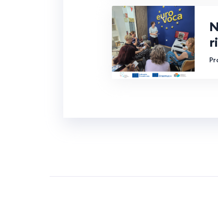
N
r
Pr