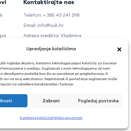
ovi
Kontaktirajte nas
ti
Telefon: + 385 43 241 298
Email: info@cuk.hr
opa
Adresa središta: Vladimira
Nazora 5a
kti
Upravljanje kolačićima
Lokacija: Trg hrvatskih branitelja
tup
15, Bjelovar
žili najbolje iskustvo, koristimo tehnologije poput kolačića za čuvanje
up informacijama o uređaju. Suglasnost s ovim tehnologijama će nam
a obrađujemo podatke kao što su ponašanje pri pregledavanju ili
ID-ovi na ovoj web stranici. Nepristanak ili povlačenje suglasnosti može
jecati na određene karakteristike i funkcije.
ihvati
Zabrani
Pogledaj postavke
Korištenje kolačića
Politika privatnosti