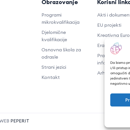
Obrazovanje
Korisni link
Programi
Akti i dokumen
mikrokvalifikacija
EU projekti
Djelomične
Kreativna Eur
kvalifikacije
Erasmus+ proje
Osnovna škola za
​​​​​​​Pravo na pris
odrasle
informacijama
Da bismo pru
Strani jezici
i/ili prist
Arhiva objava
omogućiti d
Kontakt
jedinstveni 
negativno ut
Pr
| WEB
PEPERIT