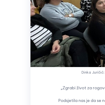
Dinka Juričić
„
Zgrabi život za rogove
Podsjetila nas je da se