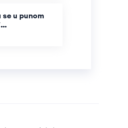
a se u punom
i…