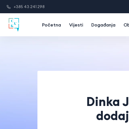
+385 43 241 298
Početna
Vijesti
Događanja
Ob
Dinka J
dodaj