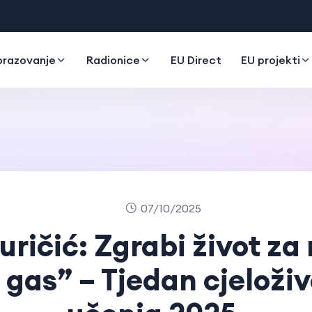
razovanje
Radionice
EU Direct
EU projekti
07/10/2025
uričić: Zgrabi život za 
 gas” – Tjedan cjeloži