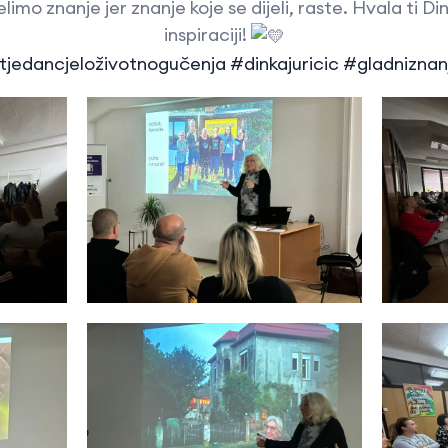
limo znanje jer znanje koje se dijeli, raste. Hvala ti Dink
inspiraciji!
tjedancjeloživotnogučenja
#dinkajuricic
#gladniznan