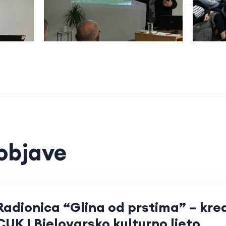
objave
Radionica “Glina od prstima” – krea
CUK I Bjelovarsko kulturno ljeto