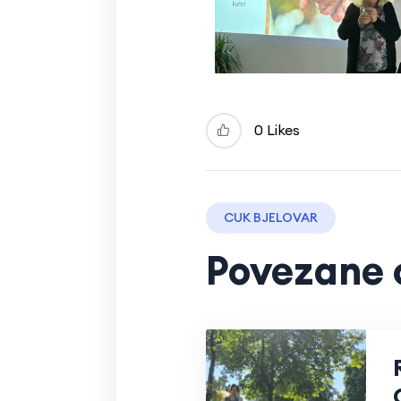
0 Likes
CUK BJELOVAR
Povezane 