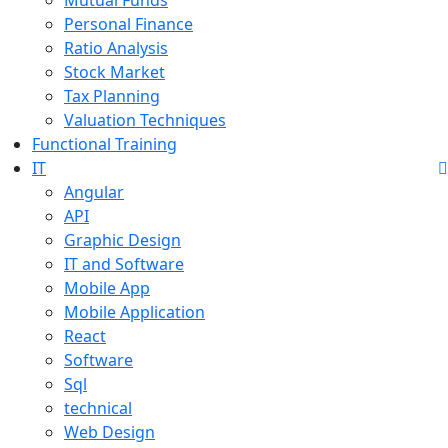
Personal Finance
Ratio Analysis
Stock Market
Tax Planning
Valuation Techniques
Functional Training
IT
Angular
API
Graphic Design
IT and Software
Mobile App
Mobile Application
React
Software
Sql
technical
Web Design