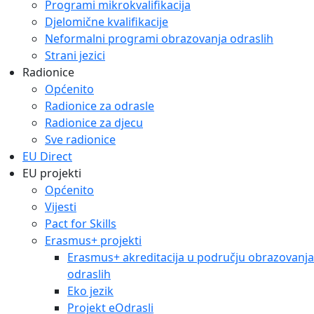
Programi mikrokvalifikacija
Djelomične kvalifikacije
Neformalni programi obrazovanja odraslih
Strani jezici
Radionice
Općenito
Radionice za odrasle
Radionice za djecu
Sve radionice
EU Direct
EU projekti
Općenito
Vijesti
Pact for Skills
Erasmus+ projekti
Erasmus+ akreditacija u području obrazovanja
odraslih
Eko jezik
Projekt eOdrasli