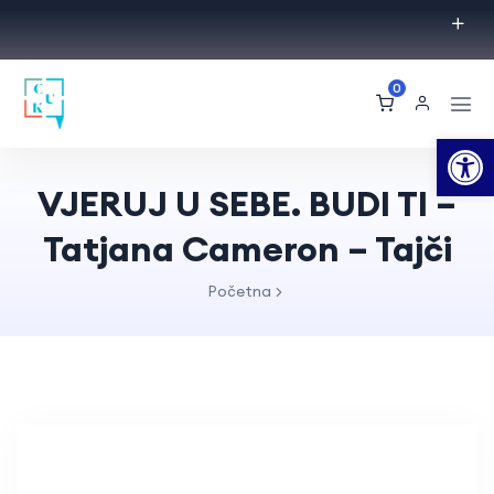
0
Op
VJERUJ U SEBE. BUDI TI –
Tatjana Cameron – Tajči
Početna