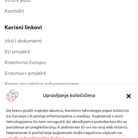
Strani jezici
Kontakt
Korisni linkovi
Akti i dokumenti
EU projekti
Kreativna Europa
Erasmus+ projekti
​​​​​​​Pravo na pristup informacijama
Arhiva objava
Upravljanje kolačićima
Kontaktirajte nas
Da bismo pružili najbolje iskustvo, koristimo tehnologije poput kolačića
za čuvanje i/ili pristup informacijama o uređaju. Suglasnost s ovim
tehnologijama će nam omogućiti da obrađujemo podatke kao što su
Telefon: + 385 43 241 298
ponašanje pri pregledavanju ili jedinstveni ID-ovi na ovoj web stranici.
Nepristanak ili povlačenje suglasnosti može negativno utjecati na
Email: info@cuk.hr