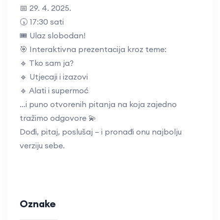
📅 29. 4. 2025.
🕠 17:30 sati
🎟️ Ulaz slobodan!
🎯 Interaktivna prezentacija kroz teme:
🔹 Tko sam ja?
🔹 Utjecaji i izazovi
🔹 Alati i supermoć
…i puno otvorenih pitanja na koja zajedno
tražimo odgovore 💫
Dođi, pitaj, poslušaj – i pronađi onu najbolju
verziju sebe.
Oznake