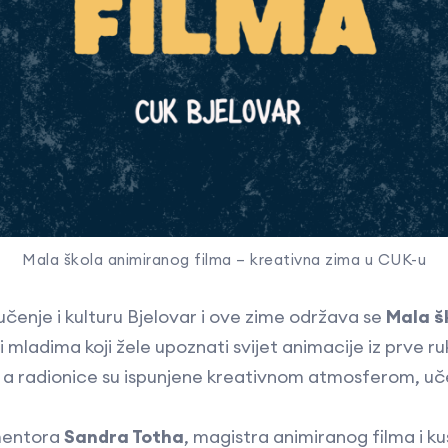
Mala škola animiranog filma – kreativna zima u CUK-u
čenje i kulturu Bjelovar i ove zime održava se
Mala š
 mladima koji žele upoznati svijet animacije iz prve r
nj, a radionice su ispunjene kreativnom atmosferom, u
mentora
Sandra Totha
, magistra animiranog filma i 