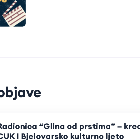
objave
Radionica “Glina od prstima” – krea
CUK I Bjelovarsko kulturno ljeto