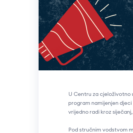
U Centru za cjeloživotno u
program namijenjen djeci i
vrijedno radi kroz siječa
Pod stručnim vodstvom 