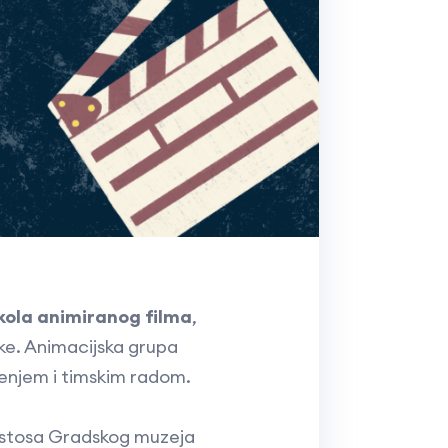
kola animiranog filma
,
uke. Animacijska grupa
čenjem i timskim radom.
kustosa Gradskog muzeja