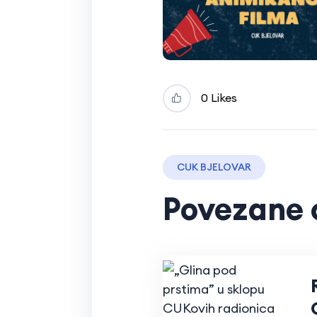
0 Likes
CUK BJELOVAR
Povezane 