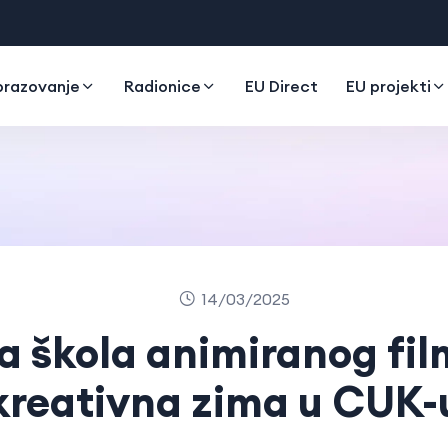
razovanje
Radionice
EU Direct
EU projekti
14/03/2025
a škola animiranog fil
kreativna zima u CUK-