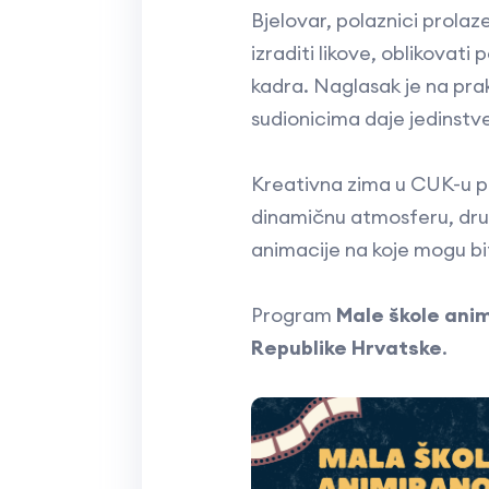
Bjelovar, polaznici prolaze
izraditi likove, oblikovati
kadra. Naglasak je na pra
sudionicima daje jedinstve
Kreativna zima u CUK-u pok
dinamičnu atmosferu, druže
animacije na koje mogu bit
Program
Male škole anim
Republike Hrvatske
.