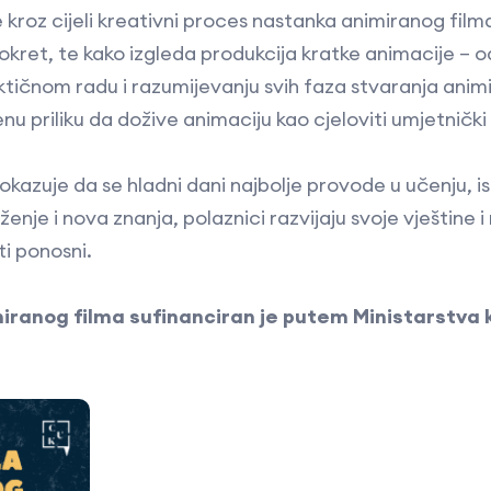
 kroz cijeli kreativni proces nastanka animiranog filma
 pokret, te kako izgleda produkcija kratke animacije – 
ktičnom radu i razumijevanju svih faza stvaranja anim
nu priliku da dožive animaciju kao cjeloviti umjetnički
azuje da se hladni dani najbolje provode u učenju, ist
nje i nova znanja, polaznici razvijaju svoje vještine i
i ponosni.
iranog filma sufinanciran je putem Ministarstva k