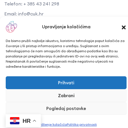
Telefon: + 385 43 241 298
Email: info@cuk.hr
Adresa središta: Vladimira Nazora 5a
Upravljanje kolačićima
Lokacija: Trg hrvatskih branitelja 15, Bjelovar
Da bismo pružili najbolje iskustvo, koristimo tehnologije poput kolačića za
čuvanje i/ili pristup informacijama o uređaju. Suglasnost s ovim
tehnologijama će nam omogućiti da obrađujemo podatke kao što su
ponašanje pri pregledavanju ili jedinstveni ID-ovi na ovoj web stranici.
Nepristanak ili povlačenje suglasnosti može negativno utjecati na
određene karakteristike i funkcije.
CUK Bjelovar © Sva prava pridržana 2026. | WEB
PEPERIT
Prihvati
Zabrani
Pogledaj postavke
HR
Korištenje kolačića
Politika privatnosti