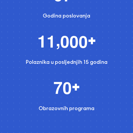
Godina poslovanja
,
1
1
0
0
0
+
Polaznika u posljednjih 15 godina
7
0
+
Obrazovnih programa