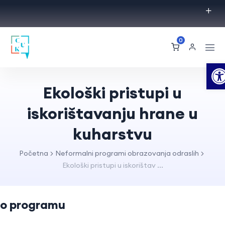
0
O
Ekološki pristupi u
iskorištavanju hrane u
kuharstvu
Početna
Neformalni programi obrazovanja odraslih
Ekološki pristupi u iskorištav ...
o programu