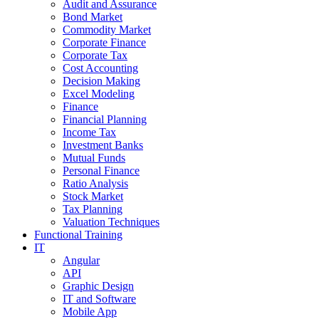
Audit and Assurance
Bond Market
Commodity Market
Corporate Finance
Corporate Tax
Cost Accounting
Decision Making
Excel Modeling
Finance
Financial Planning
Income Tax
Investment Banks
Mutual Funds
Personal Finance
Ratio Analysis
Stock Market
Tax Planning
Valuation Techniques
Functional Training
IT
Angular
API
Graphic Design
IT and Software
Mobile App