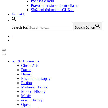
Izvješća o radu
​​​​​​​Pravo na pristup informacijama
Službeni dokumenti CUK-a
Kontakt
Search for:
Search Button
0
Art & Humanities
Circus Arts
Dance
Drama
Eastern Philosophy
Fiction
Medieval History
Modern History
Music
ncient History
Opera