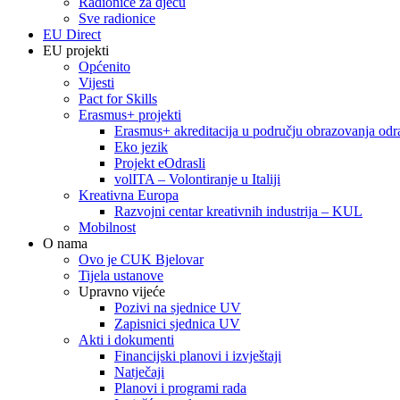
Radionice za djecu
Sve radionice
EU Direct
EU projekti
Općenito
Vijesti
Pact for Skills
Erasmus+ projekti
Erasmus+ akreditacija u području obrazovanja odra
Eko jezik
Projekt eOdrasli
volITA – Volontiranje u Italiji
Kreativna Europa
Razvojni centar kreativnih industrija – KUL
Mobilnost
O nama
Ovo je CUK Bjelovar
Tijela ustanove
Upravno vijeće
Pozivi na sjednice UV
Zapisnici sjednica UV
Akti i dokumenti
Financijski planovi i izvještaji
Natječaji
Planovi i programi rada