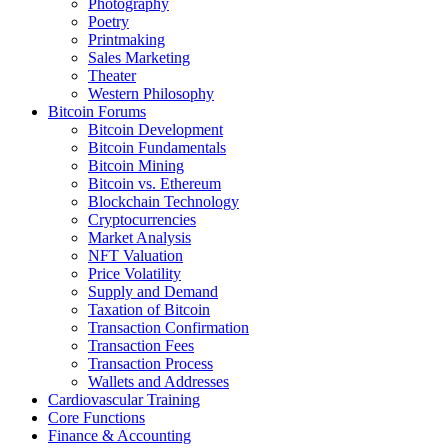
Photography
Poetry
Printmaking
Sales Marketing
Theater
Western Philosophy
Bitcoin Forums
Bitcoin Development
Bitcoin Fundamentals
Bitcoin Mining
Bitcoin vs. Ethereum
Blockchain Technology
Cryptocurrencies
Market Analysis
NFT Valuation
Price Volatility
Supply and Demand
Taxation of Bitcoin
Transaction Confirmation
Transaction Fees
Transaction Process
Wallets and Addresses
Cardiovascular Training
Core Functions
Finance & Accounting