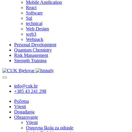
Mobile Application
React
Software
Sql
technical
Web Design
web3
Webpack
Personal Development
Quantum Chemistry
Risk Management
Strength Training
info@cuk.hr
+385 43 241 298
Početna
Vijesti
Događanja
Obrazovanje
Vijesti
Osnovna škola za odrasle