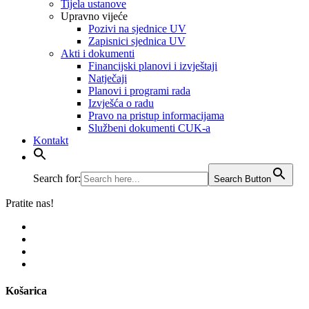
Tijela ustanove
Upravno vijeće
Pozivi na sjednice UV
Zapisnici sjednica UV
Akti i dokumenti
Financijski planovi i izvještaji
Natječaji
Planovi i programi rada
Izvješća o radu
​​​​​​​Pravo na pristup informacijama
Službeni dokumenti CUK-a
Kontakt
Search for:
Search Button
Pratite nas!
Košarica