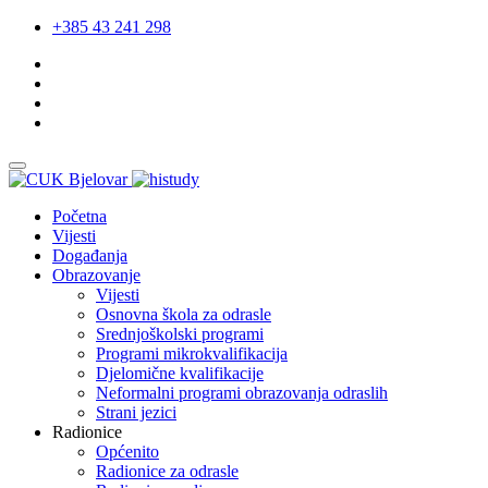
+385 43 241 298
Početna
Vijesti
Događanja
Obrazovanje
Vijesti
Osnovna škola za odrasle
Srednjoškolski programi
Programi mikrokvalifikacija
Djelomične kvalifikacije
Neformalni programi obrazovanja odraslih
Strani jezici
Radionice
Općenito
Radionice za odrasle