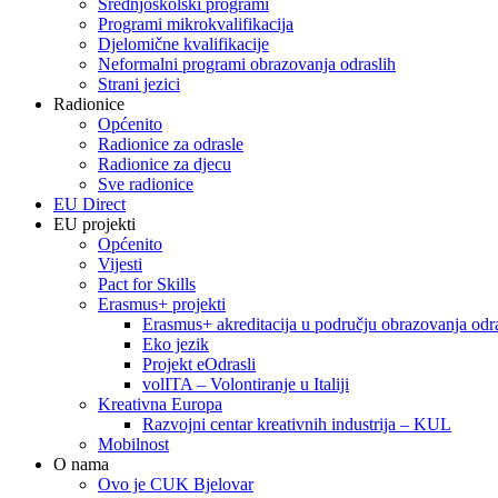
Srednjoškolski programi
Programi mikrokvalifikacija
Djelomične kvalifikacije
Neformalni programi obrazovanja odraslih
Strani jezici
Radionice
Općenito
Radionice za odrasle
Radionice za djecu
Sve radionice
EU Direct
EU projekti
Općenito
Vijesti
Pact for Skills
Erasmus+ projekti
Erasmus+ akreditacija u području obrazovanja odra
Eko jezik
Projekt eOdrasli
volITA – Volontiranje u Italiji
Kreativna Europa
Razvojni centar kreativnih industrija – KUL
Mobilnost
O nama
Ovo je CUK Bjelovar