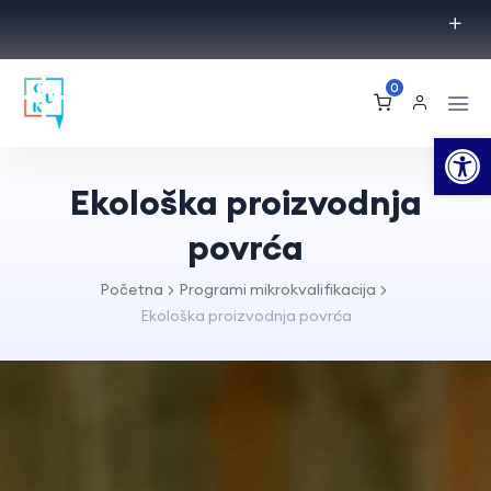
0
Op
Ekološka proizvodnja
povrća
Početna
Programi mikrokvalifikacija
Ekološka proizvodnja povrća