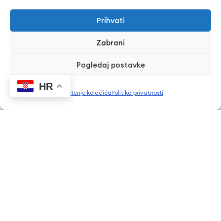
Prihvati
Naziv programa
Zabrani
Pogledaj postavke
Dodatna poruka
HR
Korištenje kolačića
Politika privatnosti
Ova stranica zaštićena je reCAPTCHA sustavom