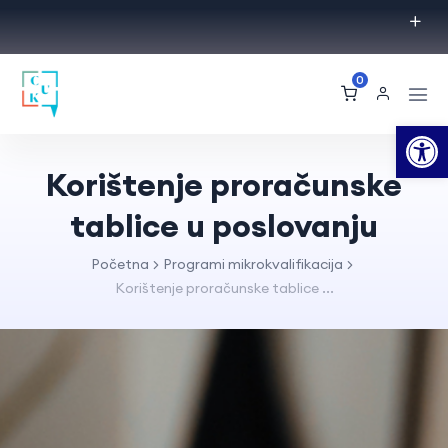
0
Op
Korištenje proračunske
tablice u poslovanju
Početna
Programi mikrokvalifikacija
Korištenje proračunske tablice ...