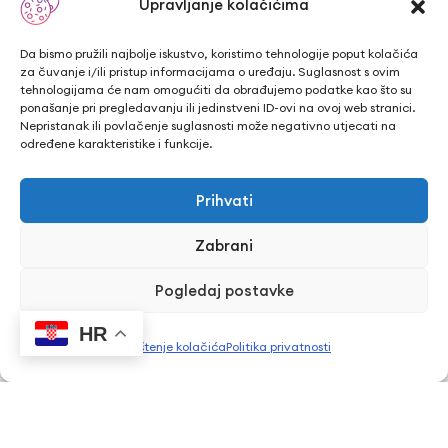
Upravljanje kolačićima
Email adresa
Da bismo pružili najbolje iskustvo, koristimo tehnologije poput kolačića
za čuvanje i/ili pristup informacijama o uređaju. Suglasnost s ovim
tehnologijama će nam omogućiti da obrađujemo podatke kao što su
ponašanje pri pregledavanju ili jedinstveni ID-ovi na ovoj web stranici.
Naziv programa
Nepristanak ili povlačenje suglasnosti može negativno utjecati na
određene karakteristike i funkcije.
Dodatna poruka
Prihvati
Zabrani
Pogledaj postavke
HR
Korištenje kolačića
Politika privatnosti