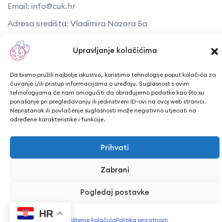
Email: info@cuk.hr
Adresa središta: Vladimira Nazora 5a
Lokacija: Trg hrvatskih branitelja 15, Bjelovar
Upravljanje kolačićima
Da bismo pružili najbolje iskustvo, koristimo tehnologije poput kolačića za
čuvanje i/ili pristup informacijama o uređaju. Suglasnost s ovim
tehnologijama će nam omogućiti da obrađujemo podatke kao što su
CUK Bjelovar © Sva prava pridržana 2026. | WEB
ponašanje pri pregledavanju ili jedinstveni ID-ovi na ovoj web stranici.
Nepristanak ili povlačenje suglasnosti može negativno utjecati na
PEPERIT
određene karakteristike i funkcije.
Prihvati
Zabrani
Pogledaj postavke
HR
Korištenje kolačića
Politika privatnosti