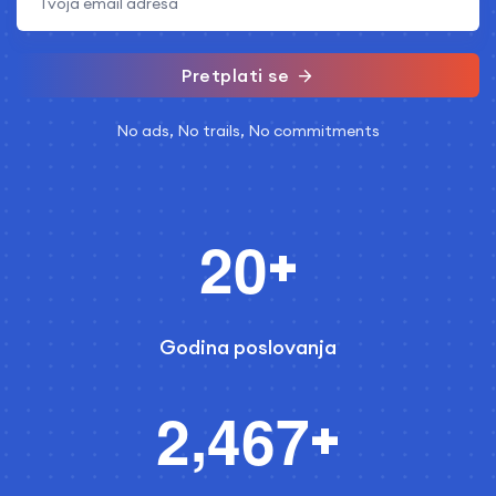
Pretplati se
No ads, No trails, No commitments
2
0
+
Godina poslovanja
,
2
4
6
7
+