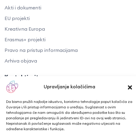
Akti i dokumenti
EU projekti
Kreativna Europa
Erasmus+ projekti
​​​​​​​Pravo na pristup informacijama
Arhiva objava
Kontaktirajte nas
Upravljanje kolačićima
Telefon: + 385 43 241 298
Email: info@cuk.hr
Da bismo pružili najbolje iskustvo, koristimo tehnologije poput kolačića za
čuvanje i/ili pristup informacijama o uređaju. Suglasnost s ovim
Adresa središta: Vladimira Nazora 5a
tehnologijama će nam omogućiti da obrađujemo podatke kao što su
ponašanje pri pregledavanju ili jedinstveni ID-ovi na ovoj web stranici.
Lokacija: Trg hrvatskih branitelja 15, Bjelovar
Nepristanak ili povlačenje suglasnosti može negativno utjecati na
određene karakteristike i funkcije.