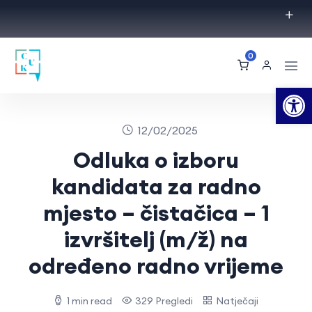
0
Op
12/02/2025
Odluka o izboru
kandidata za radno
mjesto – čistačica – 1
izvršitelj (m/ž) na
određeno radno vrijeme
1 min read
329 Pregledi
Natječaji