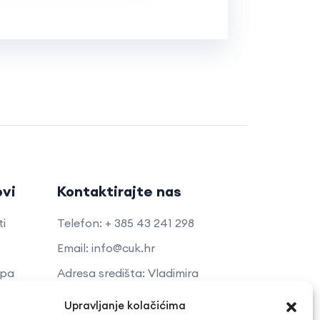
ovi
Kontaktirajte nas
ti
Telefon: + 385 43 241 298
Email: info@cuk.hr
opa
Adresa središta: Vladimira
Nazora 5a
kti
Upravljanje kolačićima
Lokacija: Trg hrvatskih branitelja