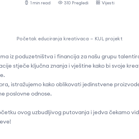
1 min read
310 Pregledi
Vijesti
Početak educiranja kreativaca – KUL projekt
ma iz poduzetništva i financija za našu grupu talenti
ije stječe ključna znanja i vještine kako bi svoje kreat
e.
a, istražujemo kako oblikovati jedinstvene proizvode, 
žne poslovne odnose.
četku ovog uzbudljivog putovanja i jedva čekamo vidje
jeve!