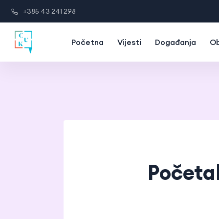
+385 43 241 298
Početna
Vijesti
Događanja
Ob
Početa