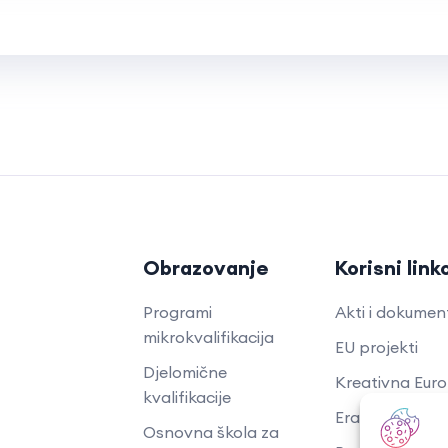
Obrazovanje
Korisni link
Programi
Akti i dokumen
mikrokvalifikacija
EU projekti
Djelomične
Kreativna Eur
kvalifikacije
Erasmus+ proje
Osnovna škola za