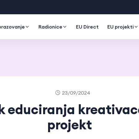
razovanje
Radionice
EU Direct
EU projekti
23/09/2024
k educiranja kreativac
projekt