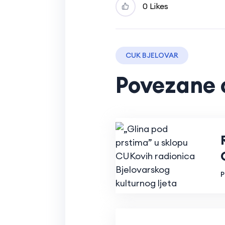
0 Likes
CUK BJELOVAR
Povezane 
P