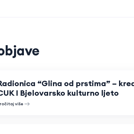
objave
Radionica “Glina od prstima” – krea
CUK I Bjelovarsko kulturno ljeto
ročitaj više