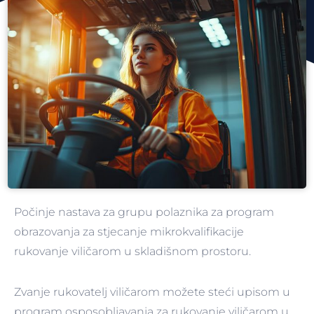
Počinje nastava za grupu polaznika za program
obrazovanja za stjecanje mikrokvalifikacije
rukovanje viličarom u skladišnom prostoru.
Zvanje rukovatelj viličarom možete steći upisom u
program osposobljavanja za rukovanje viličarom u