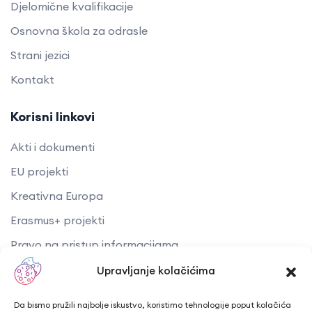
Djelomične kvalifikacije
Osnovna škola za odrasle
Strani jezici
Kontakt
Korisni linkovi
Akti i dokumenti
EU projekti
Kreativna Europa
Erasmus+ projekti
​​​​​​​Pravo na pristup informacijama
Arhiva objava
Upravljanje kolačićima
Kontaktirajte nas
Da bismo pružili najbolje iskustvo, koristimo tehnologije poput kolačića