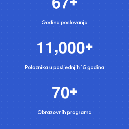
6
7
+
Godina poslovanja
,
1
1
0
0
0
+
Polaznika u posljednjih 15 godina
7
0
+
Obrazovnih programa