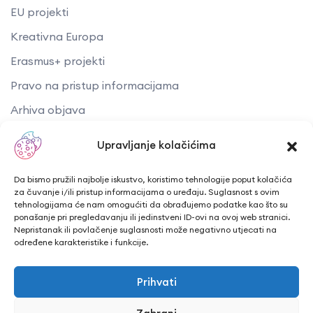
EU projekti
Kreativna Europa
Erasmus+ projekti
​​​​​​​Pravo na pristup informacijama
Arhiva objava
Upravljanje kolačićima
Kontaktirajte nas
Telefon: + 385 43 241 298
Da bismo pružili najbolje iskustvo, koristimo tehnologije poput kolačića
za čuvanje i/ili pristup informacijama o uređaju. Suglasnost s ovim
Email: info@cuk.hr
tehnologijama će nam omogućiti da obrađujemo podatke kao što su
ponašanje pri pregledavanju ili jedinstveni ID-ovi na ovoj web stranici.
Adresa središta: Vladimira Nazora 5a
Nepristanak ili povlačenje suglasnosti može negativno utjecati na
određene karakteristike i funkcije.
Lokacija: Trg hrvatskih branitelja 15, Bjelovar
Prihvati