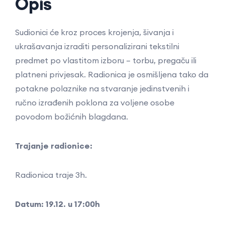
Opis
Sudionici će kroz proces krojenja, šivanja i
ukrašavanja izraditi personalizirani tekstilni
predmet po vlastitom izboru – torbu, pregaču ili
platneni privjesak. Radionica je osmišljena tako da
potakne polaznike na stvaranje jedinstvenih i
ručno izrađenih poklona za voljene osobe
povodom božićnih blagdana.
Trajanje radionice:
Radionica traje 3h.
Datum: 19.12. u 17:00h