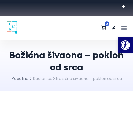
0
Op
Božićna šivaona – poklon
od srca
Početna
Radionice
>
Božićna šivaona – poklon od srca