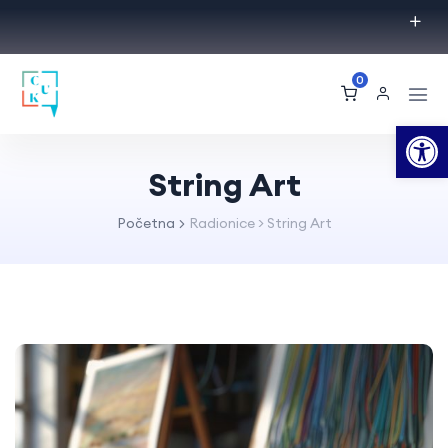
0
Op
String Art
Početna
Radionice
>
String Art