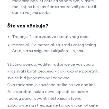
radionice ponijet ćete sa sobom svoj vlastiti
rad, koji će biti savršen ukras za vaš prostor ili
dar za voljenu osobu.
Što vas očekuje?
Trajanje: 2 sata zabave i kreativnog rada.
Materijali: Svi materijali za izradu vašeg String
Art djela su osigurani i uključeni u cijenu.
Stručna pomoć: Voditelj radionice će vas voditi
kroz svaki korak procesa – čak i ako ste početnik,
sve će biti jednostavno i zabavno.
Ova radionica je savršena prilika za sve one koji
žele isprobati nešto novo, opustiti se nakon
radnog dana i stvoriti nešto jedinstveno.
Zaboravite na stres, uzmite konac u ruke i otkrijte