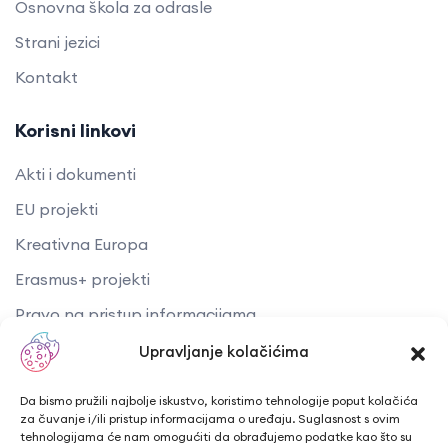
Osnovna škola za odrasle
Strani jezici
Kontakt
Korisni linkovi
Akti i dokumenti
EU projekti
Kreativna Europa
Erasmus+ projekti
​​​​​​​Pravo na pristup informacijama
Arhiva objava
Upravljanje kolačićima
Kontaktirajte nas
Da bismo pružili najbolje iskustvo, koristimo tehnologije poput kolačića
za čuvanje i/ili pristup informacijama o uređaju. Suglasnost s ovim
tehnologijama će nam omogućiti da obrađujemo podatke kao što su
Telefon: + 385 43 241 298