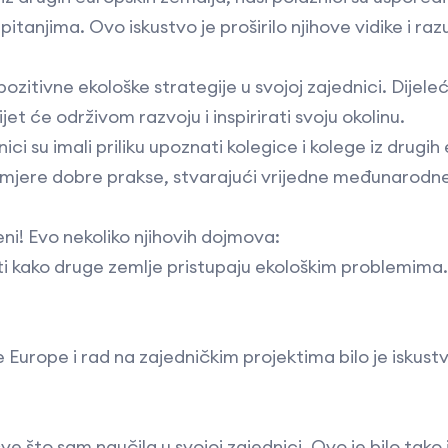
tanjima. Ovo iskustvo je proširilo njihove vidike i raz
 pozitivne ekološke strategije u svojoj zajednici. Dijele
jet će održivom razvoju i inspirirati svoju okolinu.
ci su imali priliku upoznati kolegice i kolege iz drugih
 primjere dobre prakse, stvarajući vrijedne međunarod
eni! Evo nekoliko njihovih dojmova:
eti kako druge zemlje pristupaju ekološkim problemima.
e Europe i rad na zajedničkim projektima bilo je iskustv
ve što sam naučila u svojoj zajednici. Ovo je bilo tako 