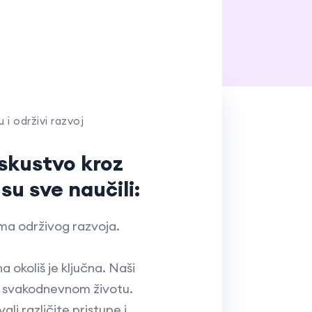
 i održivi razvoj
iskustvo kroz
su sve naučili:
ima održivog razvoja.
 okoliš je ključna. Naši
 u svakodnevnom životu.
li različite pristupe i