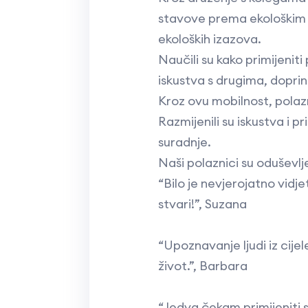
stavove prema ekološkim pi
ekoloških izazova.
Naučili su kako primijeniti
iskustva s drugima, doprini
Kroz ovu mobilnost, polazni
Razmijenili su iskustva i
suradnje.
Naši polaznici su oduševlj
“Bilo je nevjerojatno vidj
stvari!”, Suzana
“Upoznavanje ljudi iz cijel
život.”, Barbara
“Jedva čekam primijeniti s