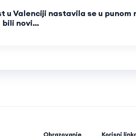
 u Valenciji nastavila se u punom 
 bili novi…
Obrazovanje
Korisni link