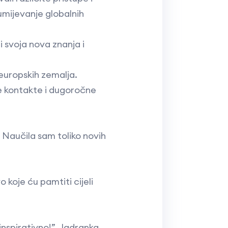
umijevanje globalnih
ći svoja nova znanja i
 europskih zemalja.
ne kontakte i dugoročne
 Naučila sam toliko novih
o koje ću pamtiti cijeli
inspirativno!”, Jadranka