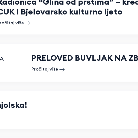
Radionica “Glina od prstima” – krea
CUK I Bjelovarsko kulturno ljeto
ročitaj više
PRELOVED BUVLJAK NA Z
Pročitaj više
jolska!