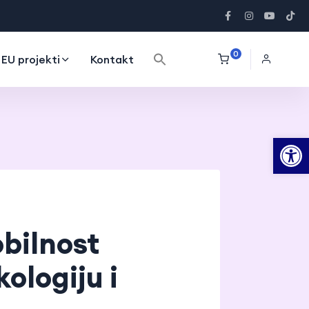
Search Button
Search
0
EU projekti
Kontakt
for:
Op
obilnost
kologiju i