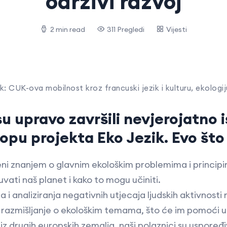
održivi razvoj
2 min read
311 Pregledi
Vijesti
k: CUK-ova mobilnost kroz francuski jezik i kulturu, ekologiju
su upravo završili nevjerojatno 
opu projekta Eko Jezik. Evo što 
eni znanjem o glavnim ekološkim problemima i princip
uvati naš planet i kako to mogu učiniti.
 analiziranja negativnih utjecaja ljudskih aktivnosti na
čko razmišljanje o ekološkim temama, što će im pomoći
 drugih europskih zemalja, naši polaznici su uspoređiva