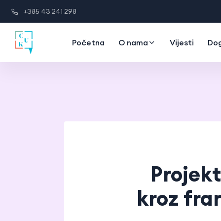
+385 43 241 298
Početna
O nama
Vijesti
Do
Projekt
kroz fran