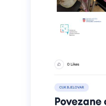
0 Likes
CUK BJELOVAR
Povezane 