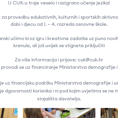
U CUK-u traje veselo i razigrano učenje jezika!
 za provedbu edukativnih, kulturnih i sportskih aktivno
dobi i djecu od 1. – 4. razreda osnovne škole.
janski učimo kroz igru i kreativne zadatke uz puno novi
krenule, ali još uvijek se stignete priključiti
Za više informacija i prijave: cuk@cuk.hr
 provodi se uz financiranje Ministarstva demografije i 
e uz financijsku podršku Ministarstva demografije i us
 je dgovornosti korisnika i ni pod kojim uvjetima se ne
stajališta davatelja.