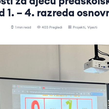
sti za djecu predškolsk
d 1. – 4. razreda osnov
1 min read
403 Pregledi
Projekti
,
Vijesti