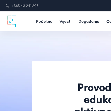
+385 43 241 298
Početna
Vijesti
Događanja
Ob
Provod
eduka