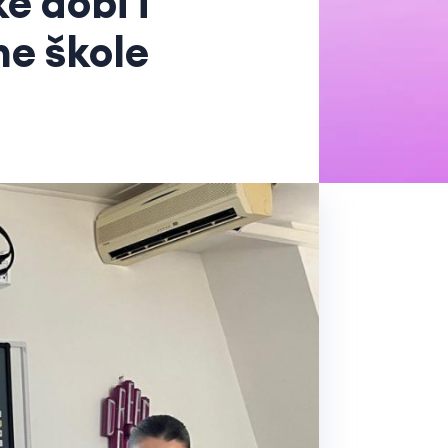
e dobi i
ne škole