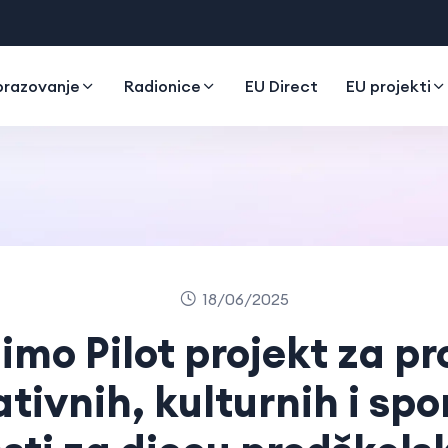
razovanje
Radionice
EU Direct
EU projekti
18/06/2025
imo Pilot projekt za p
tivnih, kulturnih i spo