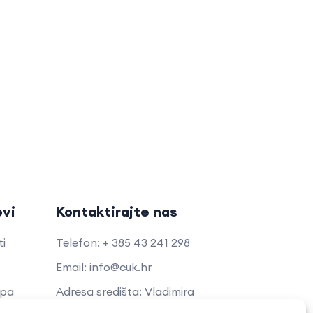
ovi
Kontaktirajte nas
ti
Telefon: + 385 43 241 298
Email: info@cuk.hr
opa
Adresa središta: Vladimira
Nazora 5a