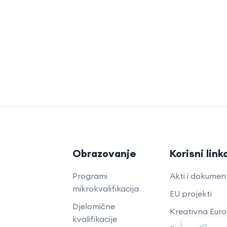
Obrazovanje
Korisni link
Programi
Akti i dokumen
mikrokvalifikacija
EU projekti
Djelomične
Kreativna Eur
kvalifikacije