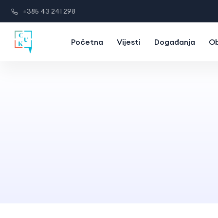
+385 43 241 298
Početna
Vijesti
Događanja
Ob