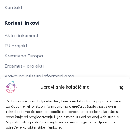
Kontakt
Korisni linkovi
Akti i dokumenti
EU projekti
Kreativna Europa
Erasmus+ projekti
​​​​​​​Pravo na pristup informacijama
Arhiva objava
Upravljanje kolačićima
Kontaktirajte nas
Da bismo pružili najbolje iskustvo, koristimo tehnologije poput kolačića
za čuvanje i/ili pristup informacijama o uređaju. Suglasnost s ovim
tehnologijama će nam omogućiti da obrađujemo podatke kao što su
Telefon: + 385 43 241 298
ponašanje pri pregledavanju ili jedinstveni ID-ovi na ovoj web stranici.
Nepristanak ili povlačenje suglasnosti može negativno utjecati na
Email: info@cuk.hr
određene karakteristike i funkcije.