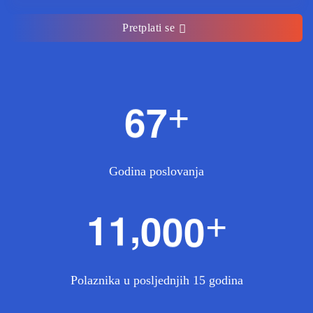
Pretplati se
6
7
+
Godina poslovanja
,
1
1
0
0
0
+
Polaznika u posljednjih 15 godina