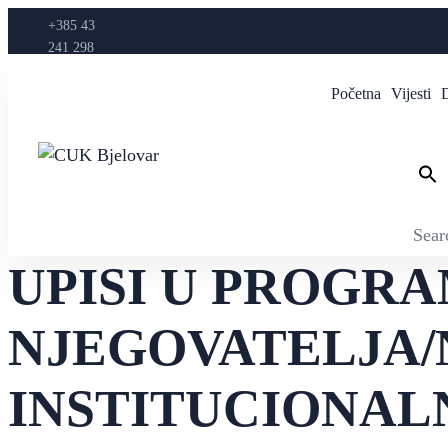
+385 43
241 298
Početna
Vijesti
Sear
UPISI U PROGR
NJEGOVATELJA/
INSTITUCIONAL