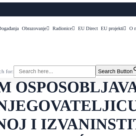
Događanja
Obrazovanje
Radionice
EU Direct
EU projekti
O 
ch for:
Search Button
AM OSPOSOBLJAV
NJEGOVATELJICU
NOJ I IZVANINST