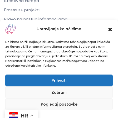
Kreativna Europa
Erasmus+ projekti
​​​​​​​Pravo na pristup informacijama
Arhiva objava
Upravljanje kolačićima
Kontaktirajte nas
Da bismo pružili najbolje iskustvo, koristimo tehnologije poput kolačića
za čuvanje i/ili pristup informacijama o uređaju. Suglasnost s ovim
tehnologijama će nam omogućiti da obrađujemo podatke kao što su
Telefon: + 385 43 241 298
ponašanje pri pregledavanju ili jedinstveni ID-ovi na ovoj web stranici.
Nepristanak ili povlačenje suglasnosti može negativno utjecati na
Email: info@cuk.hr
određene karakteristike i funkcije.
Adresa središta: Vladimira Nazora 5a
Prihvati
Lokacija: Trg hrvatskih branitelja 15, Bjelovar
Zabrani
Pogledaj postavke
CUK Bjelovar © Sva prava pridržana 2026. | WEB
HR