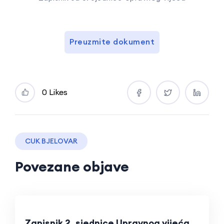
Preuzmite dokument
0 Likes
CUK BJELOVAR
Povezane objave
Zapisnik 2. sjednice Upravnog vijeća