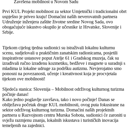
Završena mobilnost u Novom Sadu
Prvi KUL Projekt mobilnost za sektor Umjetnički i tradicionalni obrt
uspješno je priveo kraju! Domaćini naših neverovatnih partnera
Udruženje inženjera zaštite životne sredine Novog Sada, ovo
obogaćujuće iskustvo okupilo je učesnike iz Hrvatske, Slovenije i
Srbije.
Tijekom cijelog tjedna sudionici su istraživali lokalnu kulturnu
scenu, sudjelovali u praktičnim zanatskim radionicama, posjetili
inspirativne ustanove poput Atelje 61 i Gradskog muzeja, čak su
izrađivali ručno izrađenu kozmetiku, bedževe i magnete u suradnji s
mladima iz lokalne udruge za podršku autizmu. Nevjerojatno smo
ponosni na povezanosti, učenje i kreativnost koja je procvjetala
tijekom ove mobilnosti!
Sljedeća stanica: Slovenija – Mobilnost održivog kulturnog turizma
počinje danas!
Kako jedno poglavlje završava, tako i novo počinje! Danas se
obilježava početak druge KUL mobilnosti, ovog puta fokusirane na
sektor održivog kulturnog turizma. Domaćini naših projektnih
partnera u Razvojnom centru Murska Sobota, sudionici će zaroniti u
svježu razmjenu znanja, lokalnih iskustava i turističkih inovacija
temeljenih na zajednici.