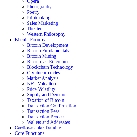
Opera
Photography
Poetry
Printmaking
Sales Marketing
Theater
Western Philosophy
Bitcoin Forums
Bitcoin Development
Bitcoin Fundamentals
Bitcoin Mining
Bitcoin vs. Ethereum
Blockchain Technology
Cryptocurrencies
Market Analysis
NFT Valuation
Price Volatility
Supply and Demand
Taxation of Bitcoin
Transaction Confirmation
Transaction Fees
Transaction Process
Wallets and Addresses
Cardiovascular Training
Core Functions