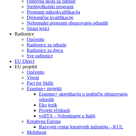
Osnovna škola za odrasle
Srednjoškolski programi
Programi mikrokvalifikacija
Djelomične kvalifikacije
Neformalni programi obrazovanja odraslih
Strani jezici
Radionice
Općenito
Radionice za odrasle
Radionice za djecu
Sve radionice
EU Direct
EU projekti
Općenito
Vijesti
Pact for Skills
Erasmus+ projekti
Erasmus+ akreditacija u području obrazovanja
odraslih
Eko jezik
Projekt eOdrasli
volITA – Volontiranje u Italiji
Kreativna Europa
Razvojni centar kreativnih industrija – KUL
Mobilnost