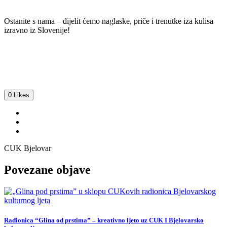
Ostanite s nama – dijelit ćemo naglaske, priče i trenutke iza kulisa
izravno iz Slovenije!
0 Likes
CUK Bjelovar
Povezane objave
Radionica “Glina od prstima” – kreativno ljeto uz CUK I Bjelovarsko