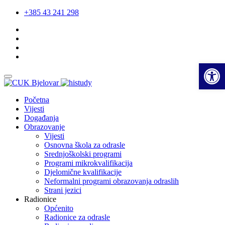
+385 43 241 298
Open 
Početna
Vijesti
Događanja
Obrazovanje
Vijesti
Osnovna škola za odrasle
Srednjoškolski programi
Programi mikrokvalifikacija
Djelomične kvalifikacije
Neformalni programi obrazovanja odraslih
Strani jezici
Radionice
Općenito
Radionice za odrasle