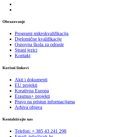
Obrazovanje
Programi mikrokvalifikacija
Djelomične kvalifikacije
Osnovna škola za odrasle
Strani jezici
Kontakt
Korisni linkovi
Akti i dokumenti
EU projekti
Kreativna Europa
Erasmus+ projekti
​​​​​​​Pravo na pristup informacijama
Arhiva objava
Kontaktirajte nas
Telefon: + 385 43 241 298
Email: info@cuk.hr