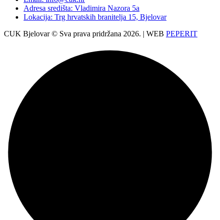
Adresa središta: Vladimira Nazora 5a
Lokacija: Trg hrvatskih branitelja 15, Bjelovar
CUK Bjelovar © Sva prava pridržana 2026. | WEB
PEPERIT