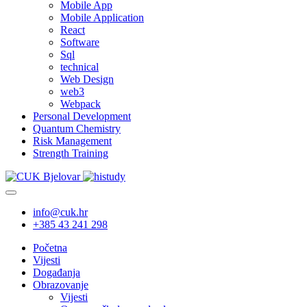
Mobile App
Mobile Application
React
Software
Sql
technical
Web Design
web3
Webpack
Personal Development
Quantum Chemistry
Risk Management
Strength Training
info@cuk.hr
+385 43 241 298
Početna
Vijesti
Događanja
Obrazovanje
Vijesti