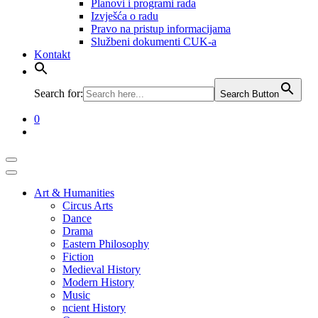
Planovi i programi rada
Izvješća o radu
​​​​​​​Pravo na pristup informacijama
Službeni dokumenti CUK-a
Kontakt
Search for:
Search Button
0
Art & Humanities
Circus Arts
Dance
Drama
Eastern Philosophy
Fiction
Medieval History
Modern History
Music
ncient History