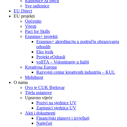
Radionice za djecu
Sve radionice
EU Direct
EU projekti
Općenito
Vijesti
Pact for Skills
Erasmus+ projekti
Erasmus+ akreditacija u području obrazovanja
odraslih
Eko jezik
Projekt eOdrasli
volITA – Volontiranje u Italiji
Kreativna Europa
Razvojni centar kreativnih industrija – KUL
Mobilnost
O nama
Ovo je CUK Bjelovar
Tijela ustanove
Upravno vijeće
Pozivi na sjednice UV
Zapisnici sjednica UV
Akti i dokumenti
Financijski planovi i izvještaji
Natječaji