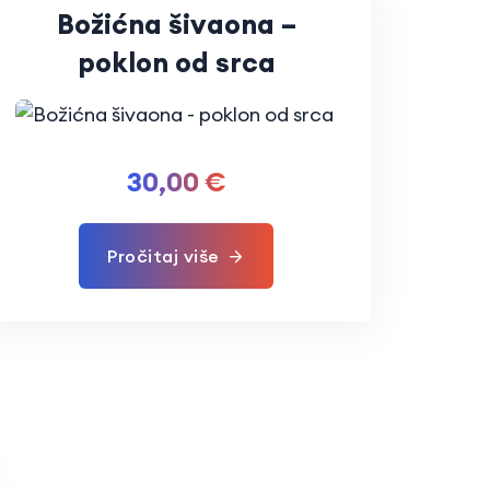
Božićna šivaona –
poklon od srca
30,00
€
Pročitaj više