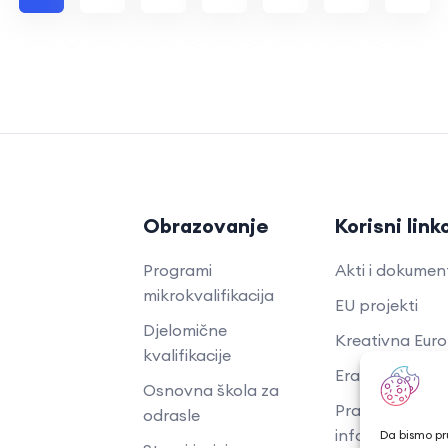
Obrazovanje
Korisni link
Programi
Akti i dokumen
mikrokvalifikacija
EU projekti
Djelomične
Kreativna Eur
kvalifikacije
Erasmus+ proje
Osnovna škola za
​​​​​​​Pravo na pris
odrasle
informacijama
Da bismo pru