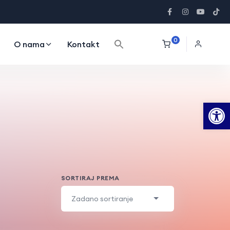
Search Button
Search
0
O nama
Kontakt
for:
Op
SORTIRAJ PREMA
Zadano sortiranje