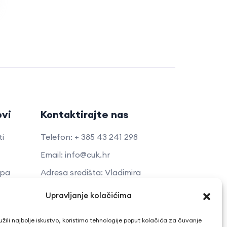
ovi
Kontaktirajte nas
ti
Telefon: + 385 43 241 298
Email: info@cuk.hr
opa
Adresa središta: Vladimira
Nazora 5a
kti
Upravljanje kolačićima
Lokacija: Trg hrvatskih branitelja
tup
15, Bjelovar
žili najbolje iskustvo, koristimo tehnologije poput kolačića za čuvanje