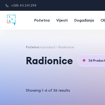
+385 43 241 298
Početna
Vijesti
Događanja
Ob
Početna
product > Radionice
Radionice
36 Produc
Showing 1–6 of 36 results