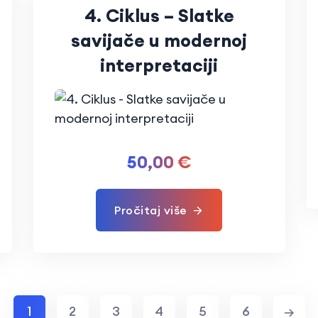
4. Ciklus – Slatke
savijače u modernoj
interpretaciji
50,00
€
Pročitaj više
1
2
3
4
5
6
→