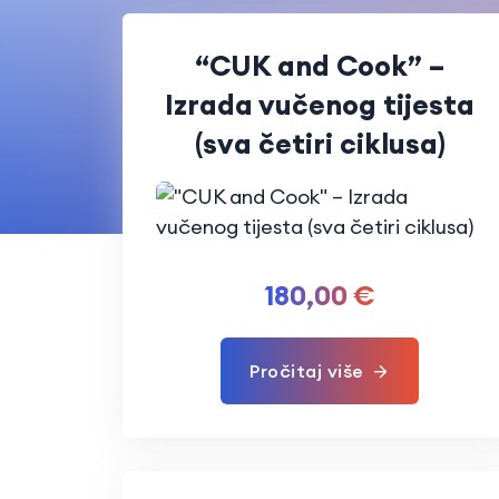
“CUK and Cook” –
Izrada vučenog tijesta
(sva četiri ciklusa)
180,00
€
Pročitaj više