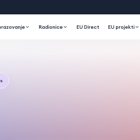
razovanje
Radionice
EU Direct
EU projekti
ts