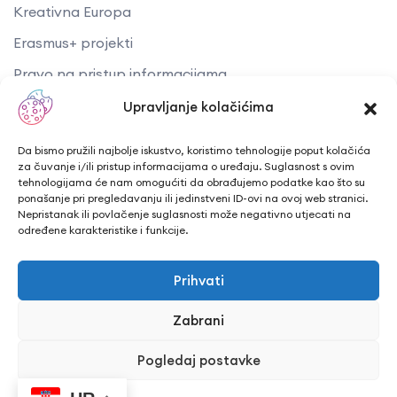
Kreativna Europa
Erasmus+ projekti
​​​​​​​Pravo na pristup informacijama
Arhiva objava
Upravljanje kolačićima
Kontaktirajte nas
Da bismo pružili najbolje iskustvo, koristimo tehnologije poput kolačića
za čuvanje i/ili pristup informacijama o uređaju. Suglasnost s ovim
tehnologijama će nam omogućiti da obrađujemo podatke kao što su
Telefon: + 385 43 241 298
ponašanje pri pregledavanju ili jedinstveni ID-ovi na ovoj web stranici.
Nepristanak ili povlačenje suglasnosti može negativno utjecati na
Email: info@cuk.hr
određene karakteristike i funkcije.
Adresa središta: Vladimira Nazora 5a
Prihvati
Lokacija: Trg hrvatskih branitelja 15, Bjelovar
Zabrani
Pogledaj postavke
CUK Bjelovar © Sva prava pridržana 2026. | WEB