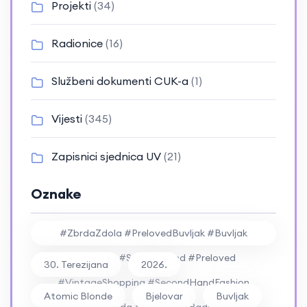
Projekti
(34)
Radionice
(16)
Službeni dokumenti CUK-a
(1)
Vijesti
(345)
Zapisnici sjednica UV
(21)
Oznake
#ZbrdaZdola #PrelovedBuvljak #Buvljak
#Vintage #SecondHand #Preloved
30. Terezijana
2026.
#VintageShopping #SecondHandFashion
Atomic Blonde
Bjelovar
Buvljak