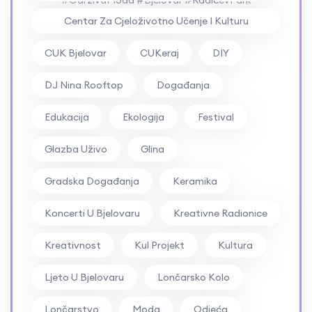
#OdrživaModa #Bjelovar #RadićevPark
Centar Za Cjeloživotno Učenje I Kulturu
#RockFestival #ZbrdaZdola2026
Bjelovar
CUK Bjelovar
CUKeraj
DIY
DJ Nina Rooftop
Događanja
Edukacija
Ekologija
Festival
Glazba Uživo
Glina
Gradska Događanja
Keramika
Koncerti U Bjelovaru
Kreativne Radionice
Kreativnost
Kul Projekt
Kultura
Ljeto U Bjelovaru
Lončarsko Kolo
Lončarstvo
Moda
Odjeća