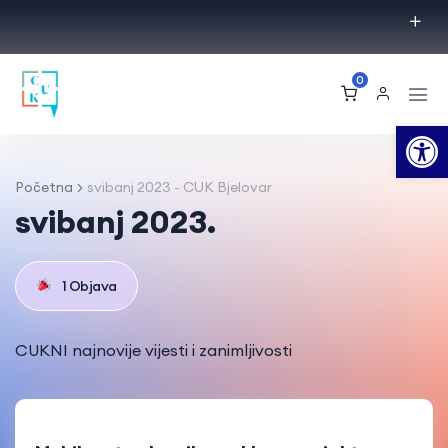
0
Op
Početna
svibanj 2023 - CUK Bjelovar
svibanj 2023.
1 Objava
CUKNI najnovije vijesti i zanimljivosti