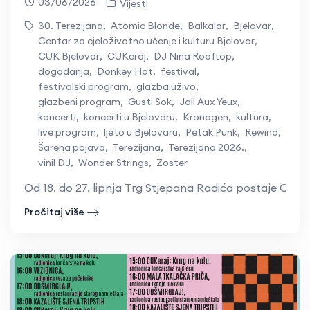
03/06/2026
Vijesti
30. Terezijana
,
Atomic Blonde
,
Balkalar
,
Bjelovar
,
Centar za cjeloživotno učenje i kulturu Bjelovar
,
CUK Bjelovar
,
CUKeraj
,
DJ Nina Rooftop
,
događanja
,
Donkey Hot
,
festival
,
festivalski program
,
glazba uživo
,
glazbeni program
,
Gusti Sok
,
Jall Aux Yeux
,
koncerti
,
koncerti u Bjelovaru
,
Kronogen
,
kultura
,
live program
,
ljeto u Bjelovaru
,
Petak Punk
,
Rewind
,
Šarena pojava
,
Terezijana
,
Terezijana 2026.
,
vinil DJ
,
Wonder Strings
,
Zoster
Od 18. do 27. lipnja Trg Stjepana Radića postaje CUKe
Pročitaj više