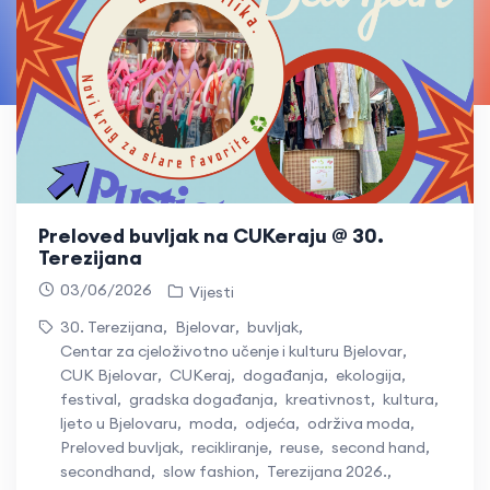
Preloved buvljak na CUKeraju @ 30.
Terezijana
03/06/2026
Vijesti
30. Terezijana
,
Bjelovar
,
buvljak
,
Centar za cjeloživotno učenje i kulturu Bjelovar
,
CUK Bjelovar
,
CUKeraj
,
događanja
,
ekologija
,
festival
,
gradska događanja
,
kreativnost
,
kultura
,
ljeto u Bjelovaru
,
moda
,
odjeća
,
održiva moda
,
Preloved buvljak
,
recikliranje
,
reuse
,
second hand
,
secondhand
,
slow fashion
,
Terezijana 2026.
,