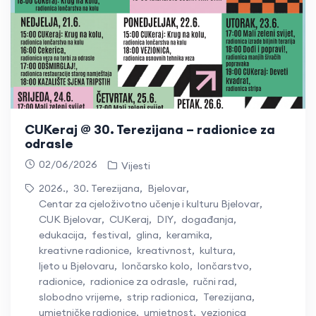
CUKeraj @ 30. Terezijana – radionice za
odrasle
02/06/2026
Vijesti
2026.
,
30. Terezijana
,
Bjelovar
,
Centar za cjeloživotno učenje i kulturu Bjelovar
,
CUK Bjelovar
,
CUKeraj
,
DIY
,
događanja
,
edukacija
,
festival
,
glina
,
keramika
,
kreativne radionice
,
kreativnost
,
kultura
,
ljeto u Bjelovaru
,
lončarsko kolo
,
lončarstvo
,
radionice
,
radionice za odrasle
,
ručni rad
,
slobodno vrijeme
,
strip radionica
,
Terezijana
,
umjetničke radionice
,
umjetnost
,
vezionica