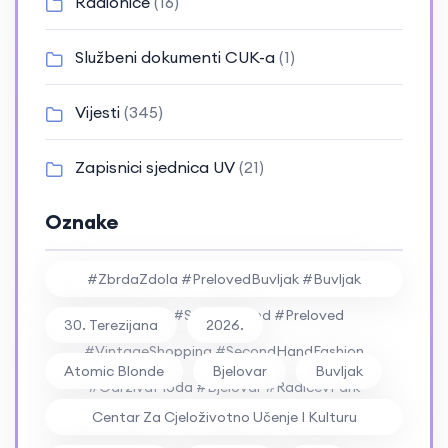
Radionice
(16)
Službeni dokumenti CUK-a
(1)
Vijesti
(345)
Zapisnici sjednica UV
(21)
Oznake
#ZbrdaZdola #PrelovedBuvljak #Buvljak
#Vintage #SecondHand #Preloved
30. Terezijana
2026.
#VintageShopping #SecondHandFashion
Atomic Blonde
Bjelovar
Buvljak
#OdrživaModa #Bjelovar #RadićevPark
Centar Za Cjeloživotno Učenje I Kulturu
#RockFestival #ZbrdaZdola2026