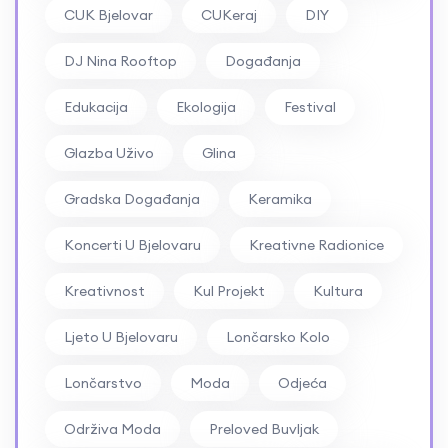
Bjelovar
CUK Bjelovar
CUKeraj
DIY
DJ Nina Rooftop
Događanja
Edukacija
Ekologija
Festival
Glazba Uživo
Glina
Gradska Događanja
Keramika
Koncerti U Bjelovaru
Kreativne Radionice
Kreativnost
Kul Projekt
Kultura
Ljeto U Bjelovaru
Lončarsko Kolo
Lončarstvo
Moda
Odjeća
Održiva Moda
Preloved Buvljak