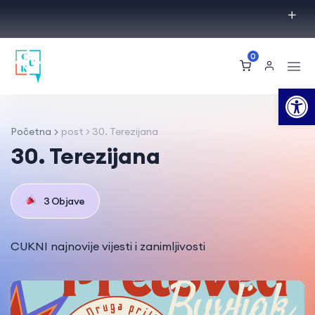
0
Op
Početna
post > 30. Terezijana
30. Terezijana
3 Objave
CUKNI najnovije vijesti i zanimljivosti