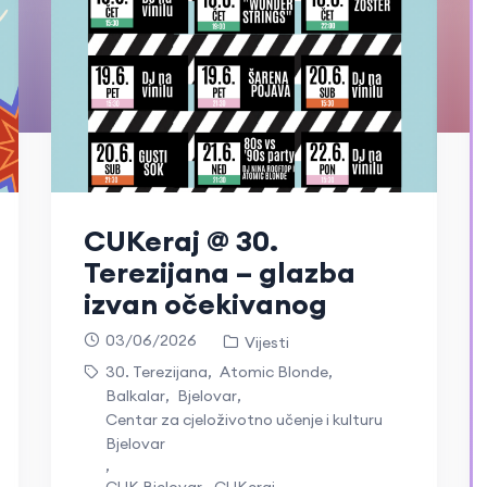
CUKeraj @ 30.
Terezijana – glazba
izvan očekivanog
03/06/2026
Vijesti
30. Terezijana
,
Atomic Blonde
,
Balkalar
,
Bjelovar
,
Centar za cjeloživotno učenje i kulturu
Bjelovar
,
CUK Bjelovar
,
CUKeraj
,