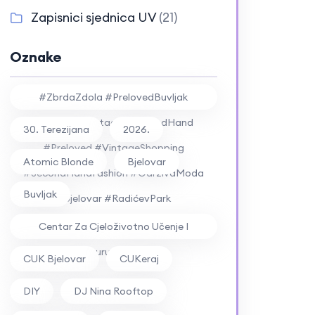
Zapisnici sjednica UV
(21)
Oznake
#ZbrdaZdola #PrelovedBuvljak
#Buvljak #Vintage #SecondHand
30. Terezijana
2026.
#Preloved #VintageShopping
Atomic Blonde
Bjelovar
#SecondHandFashion #OdrživaModa
Buvljak
#Bjelovar #RadićevPark
#RockFestival #ZbrdaZdola2026
Centar Za Cjeloživotno Učenje I
Kulturu Bjelovar
CUK Bjelovar
CUKeraj
DIY
DJ Nina Rooftop