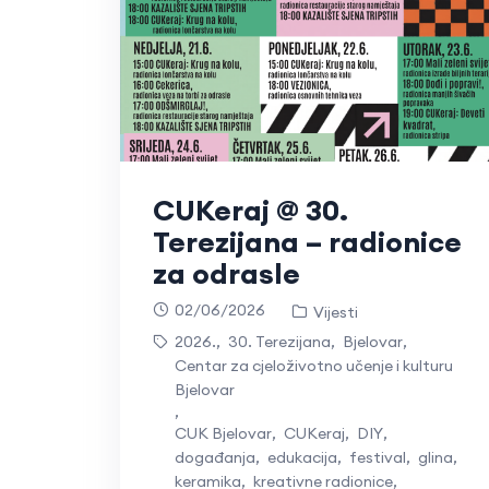
CUKeraj @ 30.
Terezijana – radionice
za odrasle
02/06/2026
Vijesti
2026.
,
30. Terezijana
,
Bjelovar
,
Centar za cjeloživotno učenje i kulturu
Bjelovar
,
CUK Bjelovar
,
CUKeraj
,
DIY
,
događanja
,
edukacija
,
festival
,
glina
,
keramika
,
kreativne radionice
,