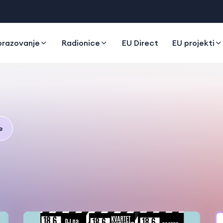
razovanje
Radionice
EU Direct
EU projekti
e