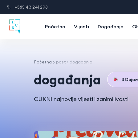
+385 43 241 298
Početna
Vijesti
Događanja
Ob
Početna
post > događanja
događanja
3 Objav
CUKNI najnovije vijesti i zanimljivosti