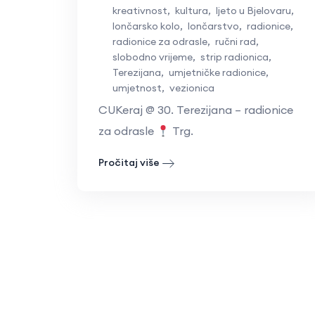
kreativnost
,
kultura
,
ljeto u Bjelovaru
,
lončarsko kolo
,
lončarstvo
,
radionice
,
radionice za odrasle
,
ručni rad
,
slobodno vrijeme
,
strip radionica
,
Terezijana
,
umjetničke radionice
,
umjetnost
,
vezionica
CUKeraj @ 30. Terezijana – radionice
za odrasle
Trg.
Pročitaj više