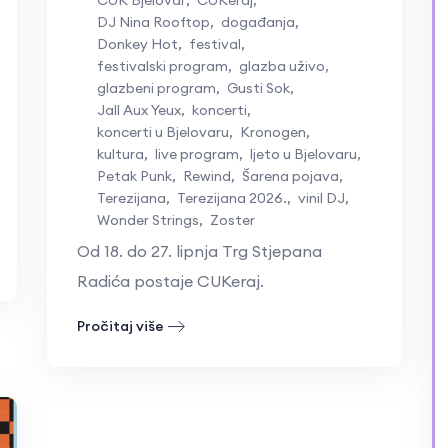
DJ Nina Rooftop
,
događanja
,
Donkey Hot
,
festival
,
festivalski program
,
glazba uživo
,
glazbeni program
,
Gusti Sok
,
Jall Aux Yeux
,
koncerti
,
koncerti u Bjelovaru
,
Kronogen
,
kultura
,
live program
,
ljeto u Bjelovaru
,
Petak Punk
,
Rewind
,
Šarena pojava
,
Terezijana
,
Terezijana 2026.
,
vinil DJ
,
Wonder Strings
,
Zoster
Od 18. do 27. lipnja Trg Stjepana
Radića postaje CUKeraj.
Pročitaj više