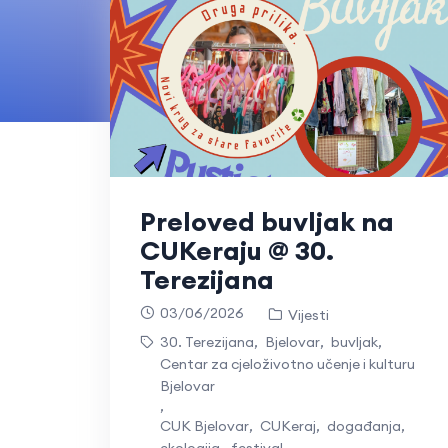
Preloved buvljak na
CUKeraju @ 30.
Terezijana
03/06/2026
Vijesti
30. Terezijana
,
Bjelovar
,
buvljak
,
Centar za cjeloživotno učenje i kulturu
Bjelovar
,
CUK Bjelovar
,
CUKeraj
,
događanja
,
ekologija
,
festival
,