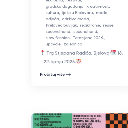
gradska događanja
,
kreativnost
,
kultura
,
ljeto u Bjelovaru
,
moda
,
odjeća
,
održiva moda
,
Preloved buvljak
,
recikliranje
,
reuse
,
second hand
,
secondhand
,
slow fashion
,
Terezijana 2026.
,
upcycle
,
zajednica.
Trg Stjepana Radića, Bjelovar
18.
– 22. lipnja 2026.
.
Pročitaj više