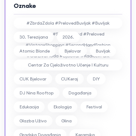
Oznake
#ZbrdaZdola #PrelovedBuvljak #Buvljak
#Vintage #SecondHand #Preloved
30. Terezijana
2026.
#VintageShopping #SecondHandFashion
Atomic Blonde
Bjelovar
Buvljak
#OdrživaModa #Bjelovar #RadićevPark
Centar Za Cjeloživotno Učenje I Kulturu
#RockFestival #ZbrdaZdola2026
Bjelovar
CUK Bjelovar
CUKeraj
DIY
DJ Nina Rooftop
Događanja
Edukacija
Ekologija
Festival
Glazba Uživo
Glina
Gradska Događanja
Keramika