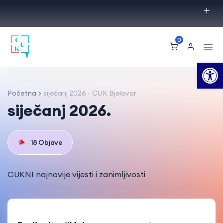
0
Op
Početna
siječanj 2026 - CUK Bjelovar
siječanj 2026.
18 Objave
CUKNI najnovije vijesti i zanimljivosti