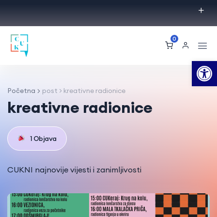
0
Op
Početna
post > kreativne radionice
kreativne radionice
1 Objava
CUKNI najnovije vijesti i zanimljivosti