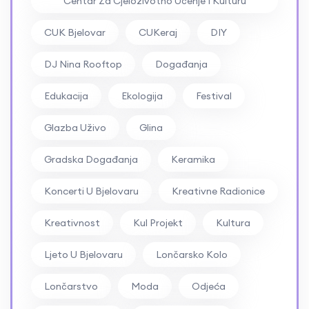
Centar Za Cjeloživotno Učenje I Kulturu
#RockFestival #ZbrdaZdola2026
Bjelovar
CUK Bjelovar
CUKeraj
DIY
DJ Nina Rooftop
Događanja
Edukacija
Ekologija
Festival
Glazba Uživo
Glina
Gradska Događanja
Keramika
Koncerti U Bjelovaru
Kreativne Radionice
Kreativnost
Kul Projekt
Kultura
Ljeto U Bjelovaru
Lončarsko Kolo
Lončarstvo
Moda
Odjeća