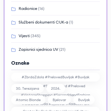
Radionice
(16)
Službeni dokumenti CUK-a
(1)
Vijesti
(345)
Zapisnici sjednica UV
(21)
Oznake
#ZbrdaZdola #PrelovedBuvljak #Buvljak
#Vintage #SecondHand #Preloved
30. Terezijana
2026.
#VintageShopping #SecondHandFashion
Atomic Blonde
Bjelovar
Buvljak
#OdrživaModa #Bjelovar #RadićevPark