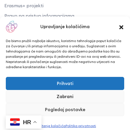
Erasmus+ projekti
​​​​​​​Pravo na pristup informacijama
Arhiva objava
Upravljanje kolačićima
Kontaktirajte nas
Da bismo pružili najbolje iskustvo, koristimo tehnologije poput kolačića
za čuvanje i/ili pristup informacijama o uređaju. Suglasnost s ovim
tehnologijama će nam omogućiti da obrađujemo podatke kao što su
Telefon: + 385 43 241 298
ponašanje pri pregledavanju ili jedinstveni ID-ovi na ovoj web stranici.
Nepristanak ili povlačenje suglasnosti može negativno utjecati na
Email: info@cuk.hr
određene karakteristike i funkcije.
Adresa središta: Vladimira Nazora 5a
Prihvati
Lokacija: Trg hrvatskih branitelja 15, Bjelovar
Zabrani
Pogledaj postavke
CUK Bjelovar © Sva prava pridržana 2026. | WEB
HR
Korištenje kolačića
Politika privatnosti
PEPERIT