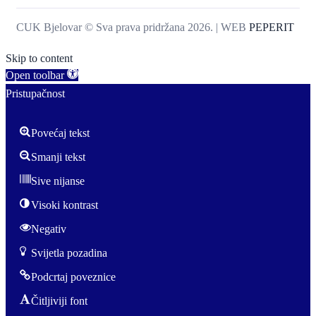
CUK Bjelovar © Sva prava pridržana 2026. | WEB
PEPERIT
Skip to content
Open toolbar
Pristupačnost
Povećaj tekst
Smanji tekst
Sive nijanse
Visoki kontrast
Negativ
Svijetla pozadina
Podcrtaj poveznice
Čitljiviji font