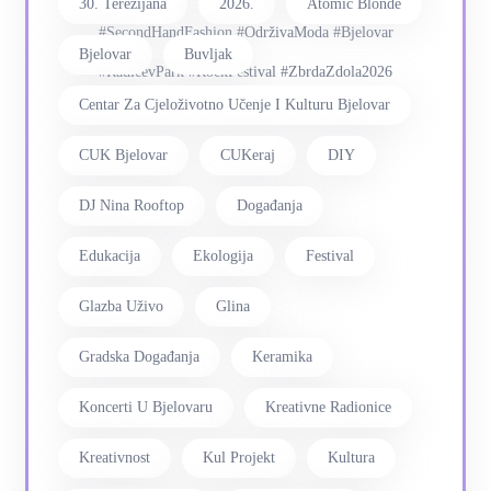
30. Terezijana
2026.
Atomic Blonde
#SecondHandFashion #OdrživaModa #Bjelovar
Bjelovar
Buvljak
#RadićevPark #RockFestival #ZbrdaZdola2026
Centar Za Cjeloživotno Učenje I Kulturu Bjelovar
CUK Bjelovar
CUKeraj
DIY
DJ Nina Rooftop
Događanja
Edukacija
Ekologija
Festival
Glazba Uživo
Glina
Gradska Događanja
Keramika
Koncerti U Bjelovaru
Kreativne Radionice
Kreativnost
Kul Projekt
Kultura