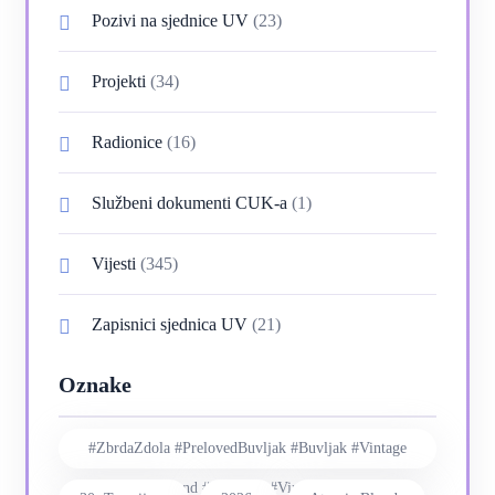
Pozivi na sjednice UV
(23)
Projekti
(34)
Radionice
(16)
Službeni dokumenti CUK-a
(1)
Vijesti
(345)
Zapisnici sjednica UV
(21)
Oznake
#ZbrdaZdola #PrelovedBuvljak #Buvljak #Vintage
#SecondHand #Preloved #VintageShopping