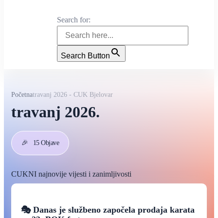
Search for:
Search Button
Početna
travanj 2026 - CUK Bjelovar
travanj 2026.
🎉
15 Objave
CUKNI najnovije vijesti i zanimljivosti
🎭 Danas je službeno započela prodaja karata