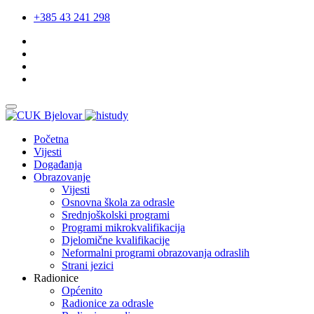
+385 43 241 298
Početna
Vijesti
Događanja
Obrazovanje
Vijesti
Osnovna škola za odrasle
Srednjoškolski programi
Programi mikrokvalifikacija
Djelomične kvalifikacije
Neformalni programi obrazovanja odraslih
Strani jezici
Radionice
Općenito
Radionice za odrasle