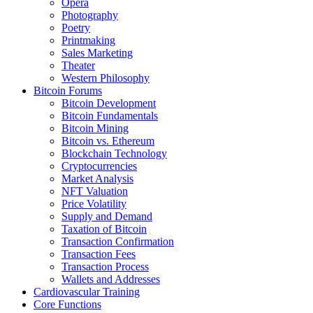
Opera
Photography
Poetry
Printmaking
Sales Marketing
Theater
Western Philosophy
Bitcoin Forums
Bitcoin Development
Bitcoin Fundamentals
Bitcoin Mining
Bitcoin vs. Ethereum
Blockchain Technology
Cryptocurrencies
Market Analysis
NFT Valuation
Price Volatility
Supply and Demand
Taxation of Bitcoin
Transaction Confirmation
Transaction Fees
Transaction Process
Wallets and Addresses
Cardiovascular Training
Core Functions