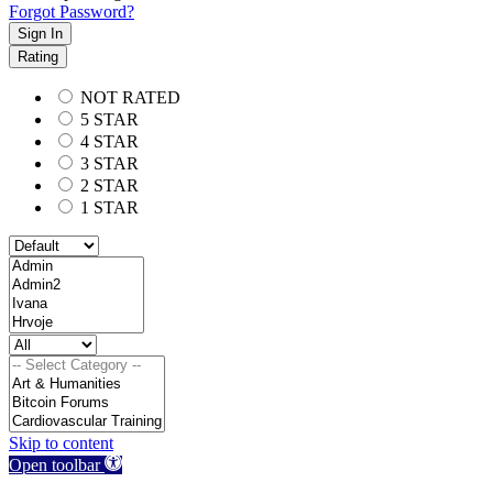
Forgot Password?
Sign In
Rating
NOT RATED
5 STAR
4 STAR
3 STAR
2 STAR
1 STAR
Skip to content
Open toolbar