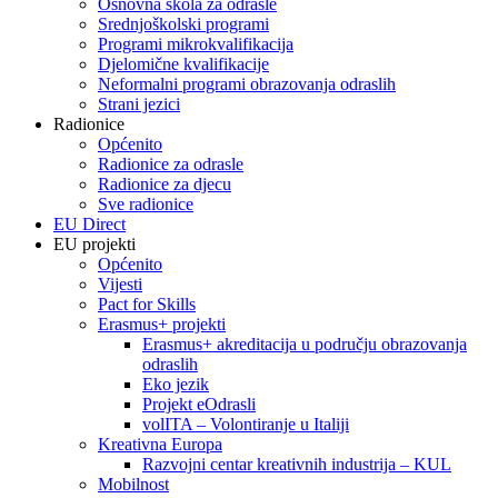
Osnovna škola za odrasle
Srednjoškolski programi
Programi mikrokvalifikacija
Djelomične kvalifikacije
Neformalni programi obrazovanja odraslih
Strani jezici
Radionice
Općenito
Radionice za odrasle
Radionice za djecu
Sve radionice
EU Direct
EU projekti
Općenito
Vijesti
Pact for Skills
Erasmus+ projekti
Erasmus+ akreditacija u području obrazovanja
odraslih
Eko jezik
Projekt eOdrasli
volITA – Volontiranje u Italiji
Kreativna Europa
Razvojni centar kreativnih industrija – KUL
Mobilnost