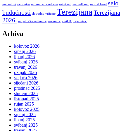
selo
marketing
radionice
radionice za odrasle
ručni rad
secondhand
second hand
Terezijana
budućnosti
Terezijana
slobodno vrijeme
2026.
umjetničke radionice
vezionica
vinil DJ
zajednica.
Arhiva
kolovoz 2026
srpanj 2026
lipanj 2026
svibanj 2026
travanj 2026
ožujak 2026
veljača 2026
siječanj 2026
prosinac 2025
studeni 2025
listopad 2025
rujan 2025
kolovoz 2025
srpanj 2025
lipanj 2025
svibanj 2025
travanj 2025