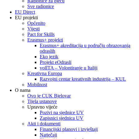
Radionice za djecu
Sve radionice
EU Direct
EU projekti
Općenito
Vijesti
Pact for Skills
Erasmus+ projekti
Erasmus+ akreditacija u području obrazovanja
odraslih
Eko jezik
Projekt eOdrasli
volITA – Volontiranje u Italiji
Kreativna Europa
Razvojni centar kreativnih industrija – KUL
Mobilnost
O nama
Ovo je CUK Bjelovar
Tijela ustanove
Upravno vijeće
Pozivi na sjednice UV
Zapisnici sjednica UV
Akti i dokumenti
Financijski planovi i izvještaji
Natječaji