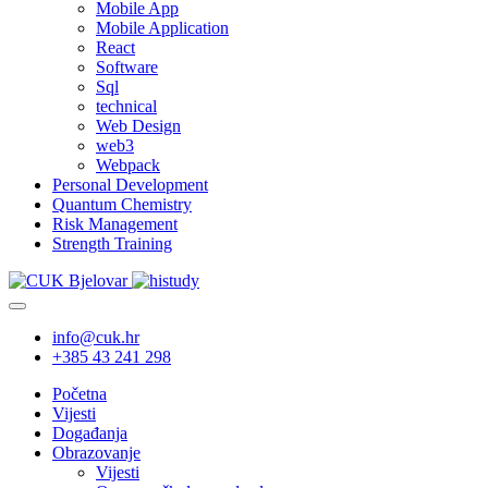
Mobile App
Mobile Application
React
Software
Sql
technical
Web Design
web3
Webpack
Personal Development
Quantum Chemistry
Risk Management
Strength Training
info@cuk.hr
+385 43 241 298
Početna
Vijesti
Događanja
Obrazovanje
Vijesti