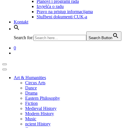
Planovi i programi rada
Izvješća o radu
​​​​​​​Pravo na pristup informacijama
Službeni dokumenti CUK-a
Kontakt
Search for:
Search Button
0
Art & Humanities
Circus Arts
Dance
Drama
Eastern Philosophy
Fiction
Medieval History
Modern History
Music
ncient History