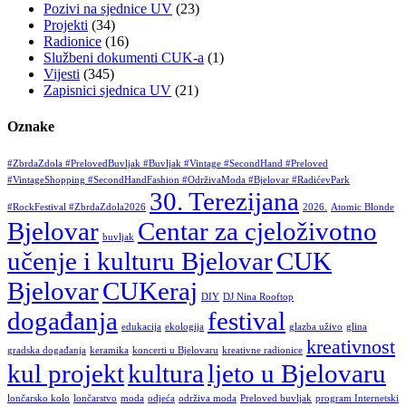
Pozivi na sjednice UV
(23)
Projekti
(34)
Radionice
(16)
Službeni dokumenti CUK-a
(1)
Vijesti
(345)
Zapisnici sjednica UV
(21)
Oznake
#ZbrdaZdola #PrelovedBuvljak #Buvljak #Vintage #SecondHand #Preloved
#VintageShopping #SecondHandFashion #OdrživaModa #Bjelovar #RadićevPark
30. Terezijana
#RockFestival #ZbrdaZdola2026
2026.
Atomic Blonde
Bjelovar
Centar za cjeloživotno
buvljak
učenje i kulturu Bjelovar
CUK
Bjelovar
CUKeraj
DIY
DJ Nina Rooftop
događanja
festival
edukacija
ekologija
glazba uživo
glina
kreativnost
gradska događanja
keramika
koncerti u Bjelovaru
kreativne radionice
kul projekt
kultura
ljeto u Bjelovaru
lončarsko kolo
lončarstvo
moda
odjeća
održiva moda
Preloved buvljak
program Internetski