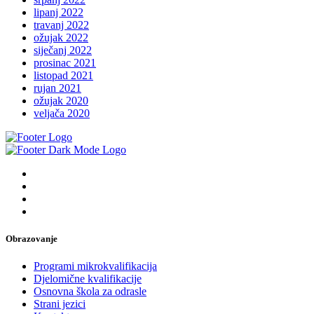
lipanj 2022
travanj 2022
ožujak 2022
siječanj 2022
prosinac 2021
listopad 2021
rujan 2021
ožujak 2020
veljača 2020
Obrazovanje
Programi mikrokvalifikacija
Djelomične kvalifikacije
Osnovna škola za odrasle
Strani jezici