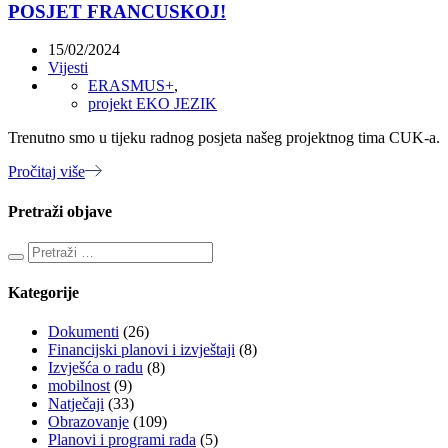
POSJET FRANCUSKOJ!
15/02/2024
Vijesti
ERASMUS+
,
projekt EKO JEZIK
Trenutno smo u tijeku radnog posjeta našeg projektnog tima CUK-a.
Pročitaj više
Pretraži objave
Kategorije
Dokumenti
(26)
Financijski planovi i izvještaji
(8)
Izvješća o radu
(8)
mobilnost
(9)
Natječaji
(33)
Obrazovanje
(109)
Planovi i programi rada
(5)