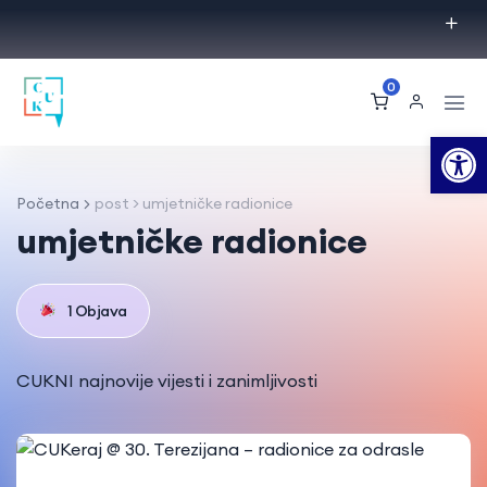
0
Op
Početna
post > umjetničke radionice
umjetničke radionice
1 Objava
CUKNI najnovije vijesti i zanimljivosti