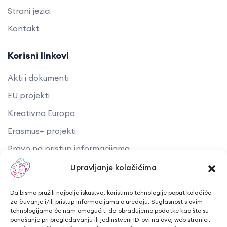
Strani jezici
Kontakt
Korisni linkovi
Akti i dokumenti
EU projekti
Kreativna Europa
Erasmus+ projekti
​​​​​​​Pravo na pristup informacijama
Arhiva objava
Upravljanje kolačićima
Kontaktirajte nas
Da bismo pružili najbolje iskustvo, koristimo tehnologije poput kolačića
za čuvanje i/ili pristup informacijama o uređaju. Suglasnost s ovim
tehnologijama će nam omogućiti da obrađujemo podatke kao što su
Telefon: + 385 43 241 298
ponašanje pri pregledavanju ili jedinstveni ID-ovi na ovoj web stranici.