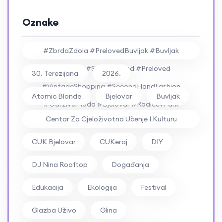
Oznake
#ZbrdaZdola #PrelovedBuvljak #Buvljak
#Vintage #SecondHand #Preloved
30. Terezijana
2026.
#VintageShopping #SecondHandFashion
Atomic Blonde
Bjelovar
Buvljak
#OdrživaModa #Bjelovar #RadićevPark
Centar Za Cjeloživotno Učenje I Kulturu
#RockFestival #ZbrdaZdola2026
Bjelovar
CUK Bjelovar
CUKeraj
DIY
DJ Nina Rooftop
Događanja
Edukacija
Ekologija
Festival
Glazba Uživo
Glina