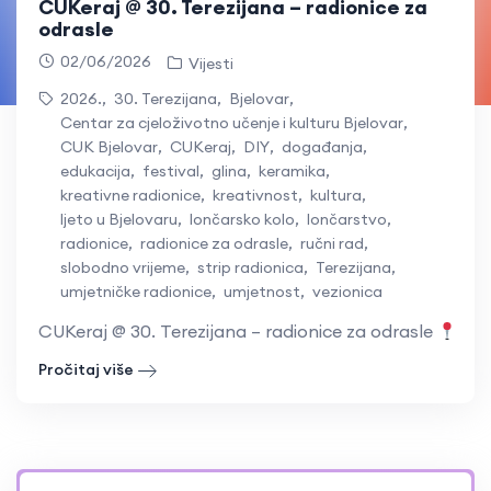
CUKeraj @ 30. Terezijana – radionice za
odrasle
02/06/2026
Vijesti
2026.
,
30. Terezijana
,
Bjelovar
,
Centar za cjeloživotno učenje i kulturu Bjelovar
,
CUK Bjelovar
,
CUKeraj
,
DIY
,
događanja
,
edukacija
,
festival
,
glina
,
keramika
,
kreativne radionice
,
kreativnost
,
kultura
,
ljeto u Bjelovaru
,
lončarsko kolo
,
lončarstvo
,
radionice
,
radionice za odrasle
,
ručni rad
,
slobodno vrijeme
,
strip radionica
,
Terezijana
,
umjetničke radionice
,
umjetnost
,
vezionica
CUKeraj @ 30. Terezijana – radionice za odrasle
Trg
Pročitaj više