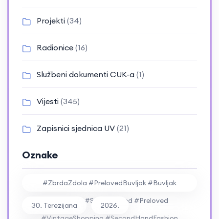
Projekti
(34)
Radionice
(16)
Službeni dokumenti CUK-a
(1)
Vijesti
(345)
Zapisnici sjednica UV
(21)
Oznake
#ZbrdaZdola #PrelovedBuvljak #Buvljak
#Vintage #SecondHand #Preloved
30. Terezijana
2026.
#VintageShopping #SecondHandFashion