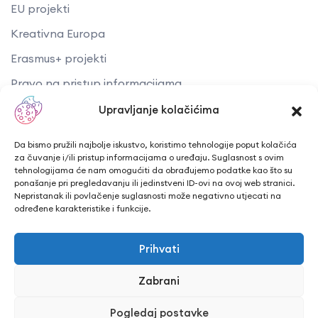
EU projekti
Kreativna Europa
Erasmus+ projekti
​​​​​​​Pravo na pristup informacijama
Arhiva objava
Upravljanje kolačićima
Kontaktirajte nas
Da bismo pružili najbolje iskustvo, koristimo tehnologije poput kolačića
za čuvanje i/ili pristup informacijama o uređaju. Suglasnost s ovim
tehnologijama će nam omogućiti da obrađujemo podatke kao što su
Telefon: + 385 43 241 298
ponašanje pri pregledavanju ili jedinstveni ID-ovi na ovoj web stranici.
Nepristanak ili povlačenje suglasnosti može negativno utjecati na
Email: info@cuk.hr
određene karakteristike i funkcije.
Adresa središta: Vladimira Nazora 5a
Prihvati
Lokacija: Trg hrvatskih branitelja 15, Bjelovar
Zabrani
Pogledaj postavke