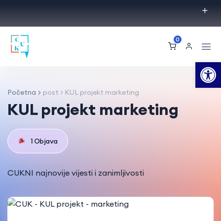
0
Op
Početna
post > KUL projekt marketing
KUL projekt marketing
1 Objava
CUKNI najnovije vijesti i zanimljivosti