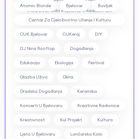
Atomic Blonde
Bjelovar
Buvljak
#OdrživaModa #Bjelovar #RadićevPark
Centar Za Cjeloživotno Učenje I Kulturu
#RockFestival #ZbrdaZdola2026
Bjelovar
CUK Bjelovar
CUKeraj
DIY
DJ Nina Rooftop
Događanja
Edukacija
Ekologija
Festival
Glazba Uživo
Glina
Gradska Događanja
Keramika
Koncerti U Bjelovaru
Kreativne Radionice
Kreativnost
Kul Projekt
Kultura
Ljeto U Bjelovaru
Lončarsko Kolo