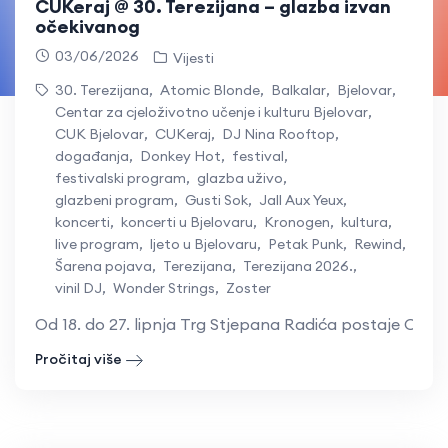
CUKeraj @ 30. Terezijana – glazba izvan
očekivanog
03/06/2026
Vijesti
30. Terezijana
,
Atomic Blonde
,
Balkalar
,
Bjelovar
,
Centar za cjeloživotno učenje i kulturu Bjelovar
,
CUK Bjelovar
,
CUKeraj
,
DJ Nina Rooftop
,
događanja
,
Donkey Hot
,
festival
,
festivalski program
,
glazba uživo
,
glazbeni program
,
Gusti Sok
,
Jall Aux Yeux
,
koncerti
,
koncerti u Bjelovaru
,
Kronogen
,
kultura
,
live program
,
ljeto u Bjelovaru
,
Petak Punk
,
Rewind
,
Šarena pojava
,
Terezijana
,
Terezijana 2026.
,
vinil DJ
,
Wonder Strings
,
Zoster
Od 18. do 27. lipnja Trg Stjepana Radića postaje CUKe
Pročitaj više