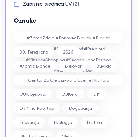
Zapisnici sjednica UV
(21)
Oznake
#ZbrdaZdola #PrelovedBuvljak #Buvljak
#Vintage #SecondHand #Preloved
30. Terezijana
2026.
#VintageShopping #SecondHandFashion
Atomic Blonde
Bjelovar
Buvljak
#OdrživaModa #Bjelovar #RadićevPark
Centar Za Cjeloživotno Učenje I Kulturu
#RockFestival #ZbrdaZdola2026
Bjelovar
CUK Bjelovar
CUKeraj
DIY
DJ Nina Rooftop
Događanja
Edukacija
Ekologija
Festival
Glazba Uživo
Glina