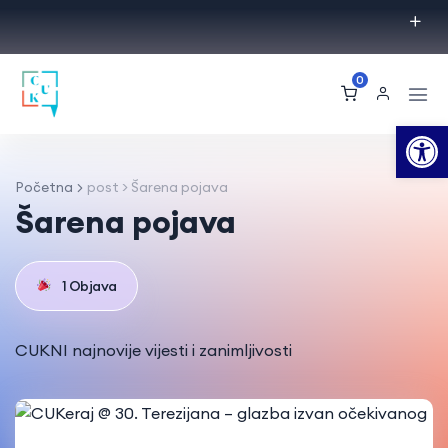
0
Op
Početna
post > Šarena pojava
Šarena pojava
1 Objava
CUKNI najnovije vijesti i zanimljivosti