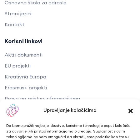
Osnovna škola za odrasle
Strani jezici
Kontakt
Korisni linkovi
Akti i dokumenti
EU projekti
Kreativna Europa
Erasmus+ projekti
​​​​​​​Pravo na pristup informacijama
Arhiva objava
Upravljanje kolačićima
Kontaktirajte nas
Da bismo pružili najbolje iskustvo, koristimo tehnologije poput kolačića
za čuvanje i/ili pristup informacijama o uređaju. Suglasnost s ovim
tehnologijama će nam omogućiti da obrađujemo podatke kao što su
Telefon: + 385 43 241 298